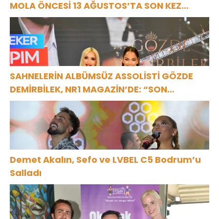
MOLA ÖNCESİ 13 AĞUSTOS’TA SON KEZ
HARBİYE’DE OLACAK!
SAHNELERİN ALBÜMSÜZ ASSOLİSTİ GÖZDE
DEMİRBİLEK, NR1 MAGAZİN’DE: “SON
ASSOLİST OLARAK VAR OLACAĞIM!”
Demet Akalın, Sefo ve LVBEL C5 Bodrum’u
Salladı