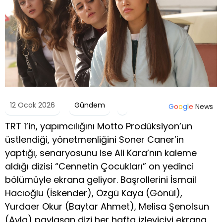
12 Ocak 2026
Gündem
G
o
o
g
l
e
News
TRT 1’in, yapımcılığını Motto Prodüksiyon’un
üstlendiği, yönetmenliğini Soner Caner’in
yaptığı, senaryosunu ise Ali Kara’nın kaleme
aldığı dizisi “Cennetin Çocukları” on yedinci
bölümüyle ekrana geliyor. Başrollerini İsmail
Hacıoğlu (İskender), Özgü Kaya (Gönül),
Yurdaer Okur (Baytar Ahmet), Melisa Şenolsun
(Ayla) paylaşan dizi her hafta izleyiciyi ekrana