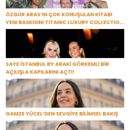
ÖZGÜR ARAS’IN ÇOK KONUŞULAN KİTABI
YENI BASKISINI TITANIC LUXURY COLLECTION
BODRUM’DA KUTLADI
SAYE İSTANBUL BY ARAKİ GÖRKEMLİ BİR
AÇILIŞLA KAPILARINI AÇTI!
GAMZE YÜCEL’DEN SEVGİYE BİLİMSEL BAKIŞ