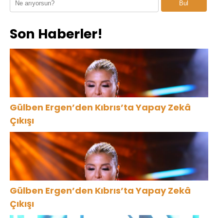
Bul
Tatil Yaşadı
YOLDA!
Son Haberler!
Gülben Ergen’den Kıbrıs’ta Yapay Zekâ
Çıkışı
Gülben Ergen’den Kıbrıs’ta Yapay Zekâ
Çıkışı