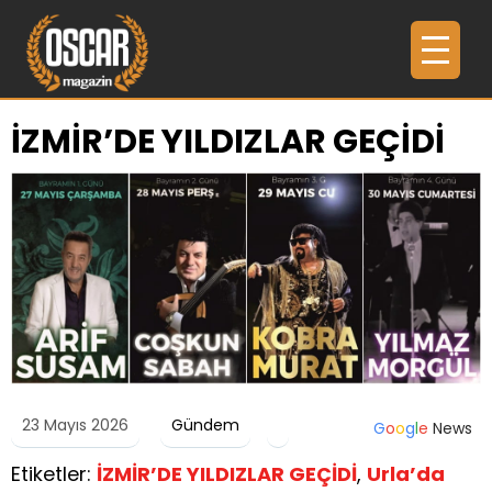
İZMİR’DE YILDIZLAR GEÇİDİ
23 Mayıs 2026
Gündem
G
o
o
g
l
e
News
Etiketler:
İZMİR’DE YILDIZLAR GEÇİDİ
,
Urla’da