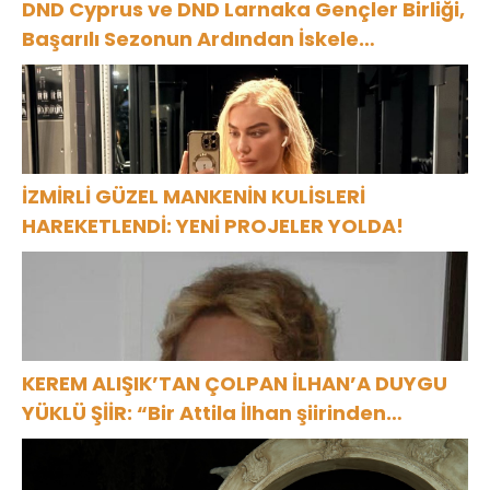
DND Cyprus ve DND Larnaka Gençler Birliği,
Başarılı Sezonun Ardından İskele
Belediyesi’nde Bir Araya Geldi
İZMİRLİ GÜZEL MANKENİN KULİSLERİ
HAREKETLENDİ: YENİ PROJELER YOLDA!
KEREM ALIŞIK’TAN ÇOLPAN İLHAN’A DUYGU
YÜKLÜ ŞİİR: “Bir Attila İlhan şiirinden
çıkmıştı sanki”