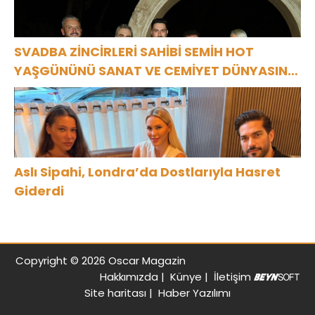
SVADBA ZİNCİRLERİ SAHİBİ SEMİH HOT
YAŞGÜNÜNÜ SANAT VE CEMİYET DÜNYASININ
ÜNLÜ İSİMLERİYLE KUTLADI!
Aslı Sipahi, Londra’da Dostlarıyla Hasret
Giderdi
Copyright © 2026 Oscar Magazin
Hakkımızda
|
Künye
|
İletişim
Site haritası
|
Haber Yazılımı