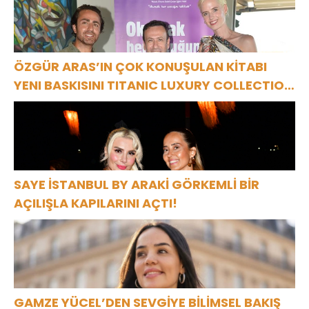
ÖZGÜR ARAS’IN ÇOK KONUŞULAN KİTABI
YENI BASKISINI TITANIC LUXURY COLLECTION
BODRUM’DA KUTLADI
SAYE İSTANBUL BY ARAKİ GÖRKEMLİ BİR
AÇILIŞLA KAPILARINI AÇTI!
GAMZE YÜCEL’DEN SEVGİYE BİLİMSEL BAKIŞ