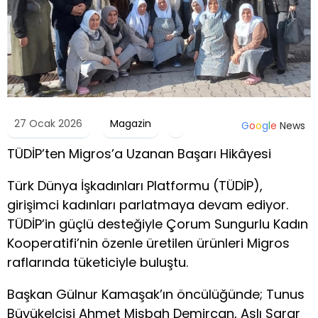
27 Ocak 2026
Magazin
G
o
o
g
l
e
News
TÜDİP’ten Migros’a Uzanan Başarı Hikâyesi
Türk Dünya İşkadınları Platformu (TÜDİP),
girişimci kadınları parlatmaya devam ediyor.
TÜDİP’in güçlü desteğiyle Çorum Sungurlu Kadın
Kooperatifi’nin özenle üretilen ürünleri Migros
raflarında tüketiciyle buluştu.
Başkan Gülnur Kamaşak’ın öncülüğünde; Tunus
Büyükelçisi Ahmet Misbah Demircan, Aslı Sarar