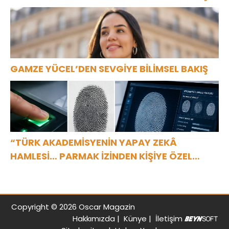
GAMZE YÜCEL’DEN SEVGİYE BİLİMSEL BAKIŞ
“TÜRK AKADEMİSYENİN YAPAY ZEKÂ
HAMLESİ… PARMAK İZİNDEN KİŞİYE ÖZEL
ANALİZ”
Copyright © 2026 Oscar Magazin
Hakkımızda
|
Künye
|
İletişim