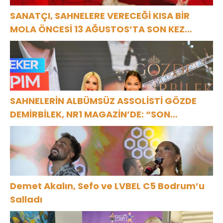
SANATÇI, SAHNELERE VERECEĞİ KISA BİR
MOLA ÖNCESİ 13 AĞUSTOS’TA SON KEZ
HARBİYE’DE OLACAK!
SAHNELERİN ALBÜMSÜZ ASSOLİSTİ GÖZDE
DEMİRBİLEK, NR1 MAGAZİN’DE: “SON
ASSOLİST OLARAK VAR OLACAĞIM!”
Demet Akalın, Sefo ve LVBEL C5 Bodrum’u
Salladı