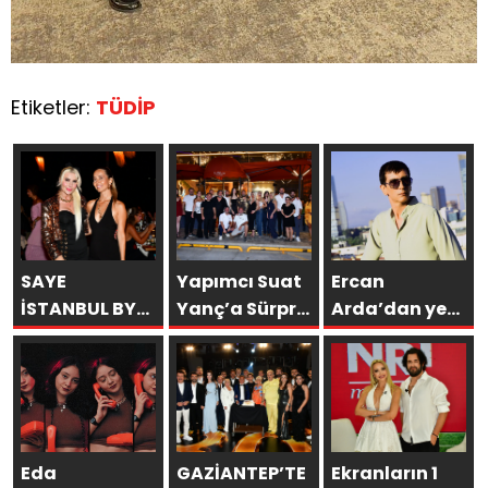
Etiketler:
TÜDİP
SAYE
Yapımcı Suat
Ercan
İSTANBUL BY
Yanç’a Sürpriz
Arda’dan yeni
ARAKİ
Doğum Günü
tekli… ‘Bu
GÖRKEMLİ BİR
Kutlaması!
sevda bitmez’
AÇILIŞLA
KAPILARINI
AÇTI!
Eda
GAZİANTEP’TE
Ekranların 1