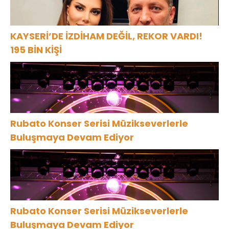
KAYSERİ’DE İZDİHAM DEĞİL, REKOR VARDI!
195 BİN KİŞİ
Rubato Konser Serisi Müzikseverlerle
Buluşmaya Devam Ediyor
Rubato Konser Serisi Müzikseverlerle
Buluşmaya Devam Ediyor