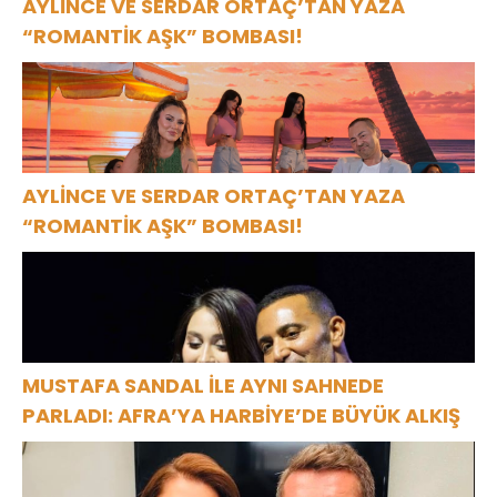
AYLİNCE VE SERDAR ORTAÇ’TAN YAZA
“ROMANTİK AŞK” BOMBASI!
AYLİNCE VE SERDAR ORTAÇ’TAN YAZA
“ROMANTİK AŞK” BOMBASI!
MUSTAFA SANDAL İLE AYNI SAHNEDE
PARLADI: AFRA’YA HARBİYE’DE BÜYÜK ALKIŞ