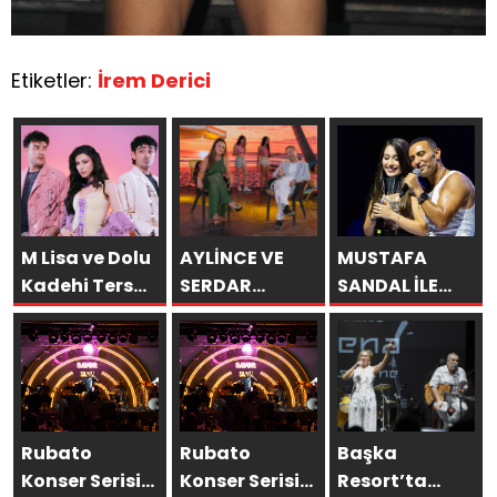
Etiketler:
İrem Derici
M Lisa ve Dolu
AYLİNCE VE
MUSTAFA
Kadehi Ters
SERDAR
SANDAL İLE
Tut’tan Yeni İş
ORTAÇ’TAN
AYNI SAHNEDE
Birliği: “Vişne”
YAZA
PARLADI:
“ROMANTİK
AFRA’YA
AŞK”
HARBİYE’DE
BOMBASI!
BÜYÜK ALKIŞ
Rubato
Rubato
Başka
Konser Serisi
Konser Serisi
Resort’ta