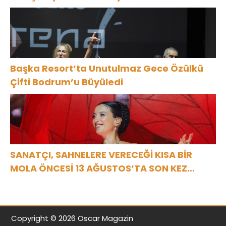
Başka Resort’ta Unutulmaz Gece Özülkü
Çifti Bodrum’u Büyüledi
SANATÇI, SAHNELERE VERECEĞİ KISA BİR
MOLA ÖNCESİ 13 AĞUSTOS’TA SON KEZ
HARBİYE’DE OLACAK!
Copyright © 2026 Oscar Magazin