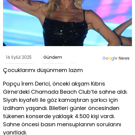
14 Eylül 2025
Gündem
G
o
o
g
l
e
News
Çocuklarımı düşünmem lazım
Popçu İrem Derici, önceki akşam Kıbrıs
Girne’deki Chamada Beach Club’te sahne aldı.
Siyah kıyafeti ile göz kamaştıran şarkıcı için
izdiham yaşandı. Biletleri günler öncesinden
tükenen konserde yaklaşık 4.500 kişi vardı.
Sahne öncesi basın mensuplarının sorularını
yanıtladı.