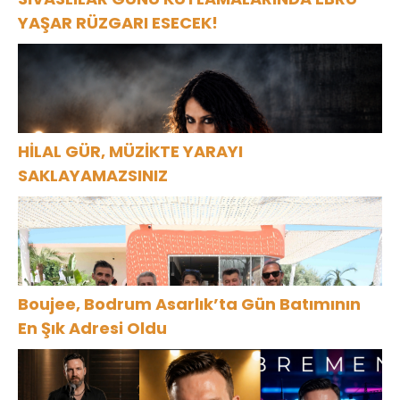
YAŞAR RÜZGARI ESECEK!
HİLAL GÜR, MÜZİKTE YARAYI
SAKLAYAMAZSINIZ
Boujee, Bodrum Asarlık’ta Gün Batımının
En Şık Adresi Oldu