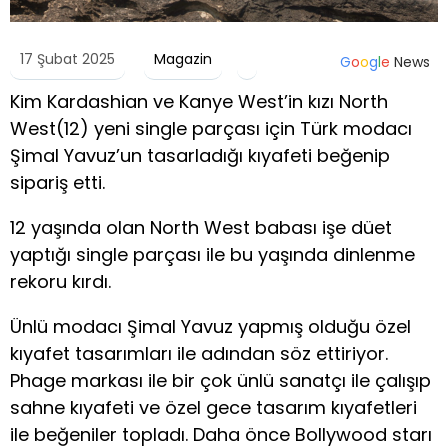
17 Şubat 2025
Magazin
G
o
o
g
l
e
News
Kim Kardashian ve Kanye West’in kızı North
West(12) yeni single parçası için Türk modacı
Şimal Yavuz’un tasarladığı kıyafeti beğenip
sipariş etti.
12 yaşında olan North West babası işe düet
yaptığı single parçası ile bu yaşında dinlenme
rekoru kırdı.
Ünlü modacı Şimal Yavuz yapmış olduğu özel
kıyafet tasarımları ile adından söz ettiriyor.
Phage markası ile bir çok ünlü sanatçı ile çalışıp
sahne kıyafeti ve özel gece tasarım kıyafetleri
ile beğeniler topladı. Daha önce Bollywood starı