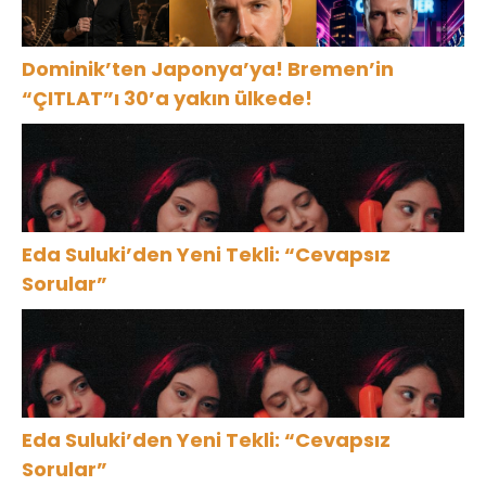
Dominik’ten Japonya’ya! Bremen’in
“ÇITLAT”ı 30’a yakın ülkede!
Eda Suluki’den Yeni Tekli: “Cevapsız
Sorular”
Eda Suluki’den Yeni Tekli: “Cevapsız
Sorular”