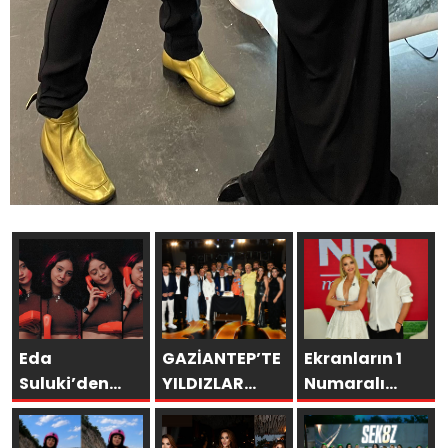
Eda
GAZİANTEP’TE
Ekranların 1
Suluki’den
YILDIZLAR
Numaralı
Yeni Tekli:
GEÇİDİ:
programı NR1
“Cevapsız
ŞAMDANCI VE
Magazin