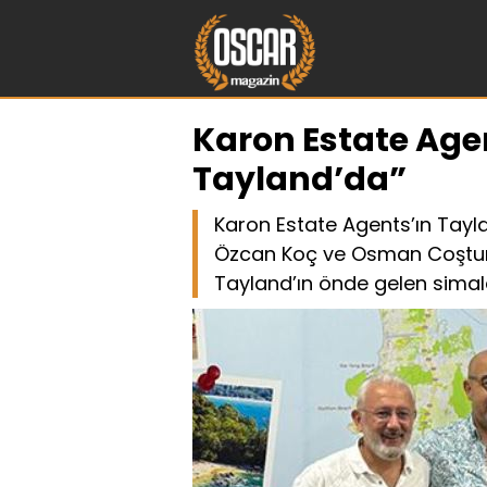
Karon Estate Age
Tayland’da”
Karon Estate Agents’ın Tayla
Özcan Koç ve Osman Coştur olm
Tayland’ın önde gelen simala