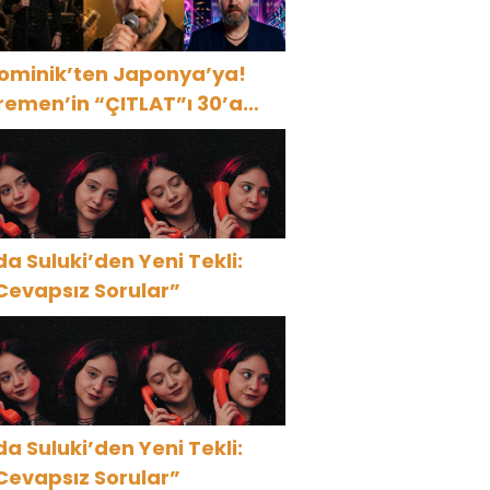
ominik’ten Japonya’ya!
remen’in “ÇITLAT”ı 30’a
akın ülkede!
da Suluki’den Yeni Tekli:
Cevapsız Sorular”
da Suluki’den Yeni Tekli:
Cevapsız Sorular”