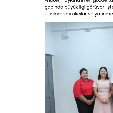
Phuket, Tayland’ın en gözde tat
çapında büyük ilgi görüyor. İ
uluslararası alıcılar ve yatırımc