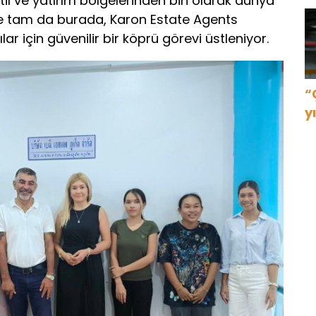
il ve yatırım bölgelerinden biri olarak dünya
şte tam da burada, Karon Estate Agents
ılar için güvenilir bir köprü görevi üstleniyor.
“
y
g