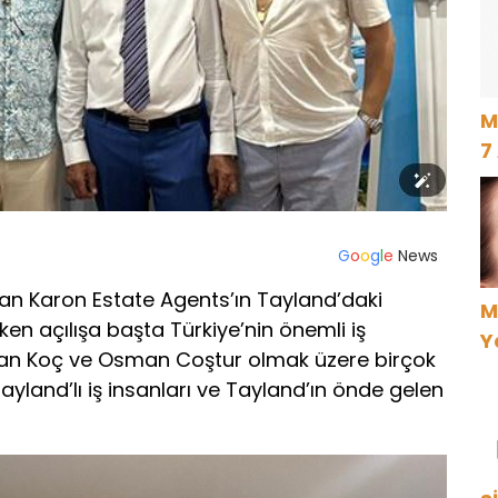
M
7
G
o
o
g
l
e
News
 Can Karon Estate Agents’ın Tayland’daki
M
irken açılışa başta Türkiye’nin önemli iş
Y
can Koç ve Osman Coştur olmak üzere birçok
 Tayland’lı iş insanları ve Tayland’ın önde gelen