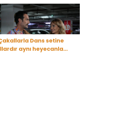
Çakallarla Dans setine
ıllardır aynı heyecanla
idiyorum”