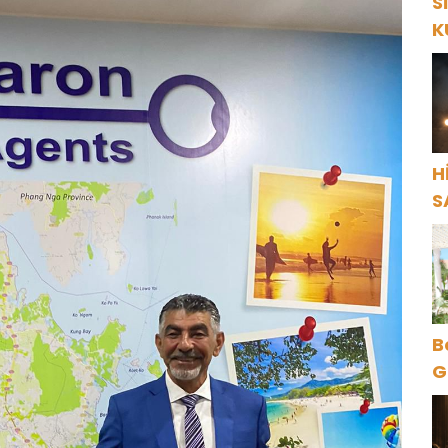
S
K
Y
H
S
B
G
O