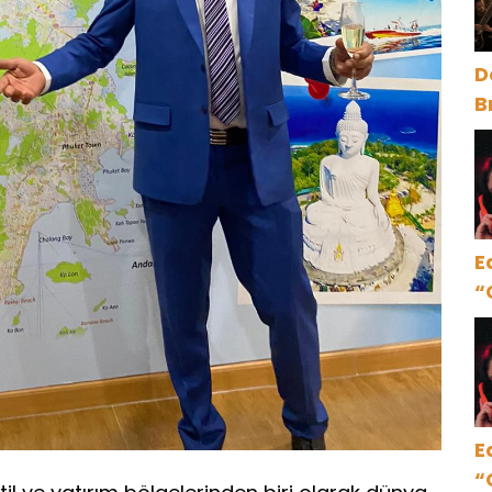
D
B
y
E
“
E
“