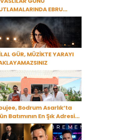
İVASLILAR GÜNÜ
UTLAMALARINDA EBRU
AŞAR RÜZGARI ESECEK!
İLAL GÜR, MÜZİKTE YARAYI
AKLAYAMAZSINIZ
oujee, Bodrum Asarlık’ta
ün Batımının En Şık Adresi
ldu