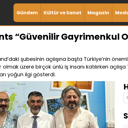
Gündem
Kültür ve Sanat
Magazin
Mod
nts “Güvenilir Gayrimenkul O
nd’daki şubesinin açılışına başta Türkiye’nin öneml
ak üzere birçok ünlü iş insanı katılırken açılışa Ta
rı yoğun ilgi gösterdi.
H
S