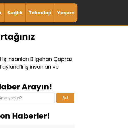
a
Sağlık
Teknoloji
Yaşam
rtağınız
i iş insanları Bilgehan Çapraz
yland’lı iş insanları ve
aber Arayın!
Bul
on Haberler!