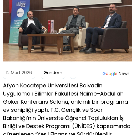
12 Mart 2026
Gündem
G
o
o
g
l
e
News
Afyon Kocatepe Üniversitesi Bolvadin
Uygulamalı Bilimler Fakültesi Naime–Abdullah
Göker Konferans Salonu, anlamlı bir programa
ev sahipliği yaptı. T.C. Gençlik ve Spor
Bakanlığı’nın Üniversite Öğrenci Toplulukları İş
Birliği ve Destek Programı (ÜNİDES) kapsamında
düzenlenen “Yeşil Finans ve Sürdürülebilir