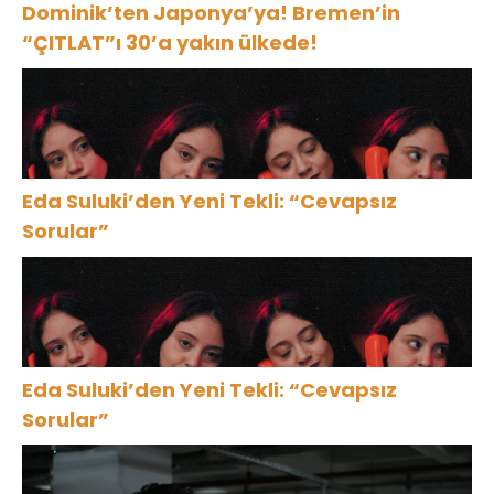
Dominik’ten Japonya’ya! Bremen’in
“ÇITLAT”ı 30’a yakın ülkede!
Eda Suluki’den Yeni Tekli: “Cevapsız
Sorular”
Eda Suluki’den Yeni Tekli: “Cevapsız
Sorular”