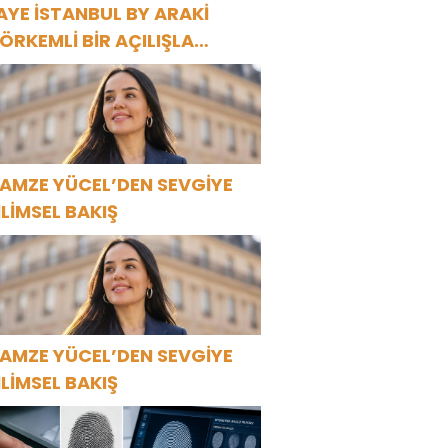
AYE İSTANBUL BY ARAKİ
ÖRKEMLİ BİR AÇILIŞLA
APILARINI AÇTI!
AMZE YÜCEL’DEN SEVGİYE
İLİMSEL BAKIŞ
AMZE YÜCEL’DEN SEVGİYE
İLİMSEL BAKIŞ