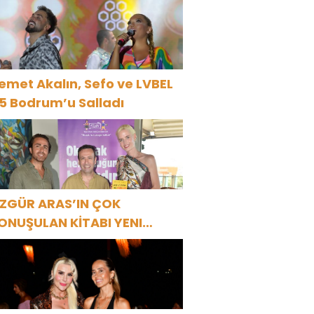
R1 MAGAZİN’DE: “SON
SSOLİST OLARAK VAR
LACAĞIM!”
emet Akalın, Sefo ve LVBEL
5 Bodrum’u Salladı
ZGÜR ARAS’IN ÇOK
ONUŞULAN KİTABI YENI
ASKISINI TITANIC LUXURY
OLLECTION BODRUM’DA
UTLADI