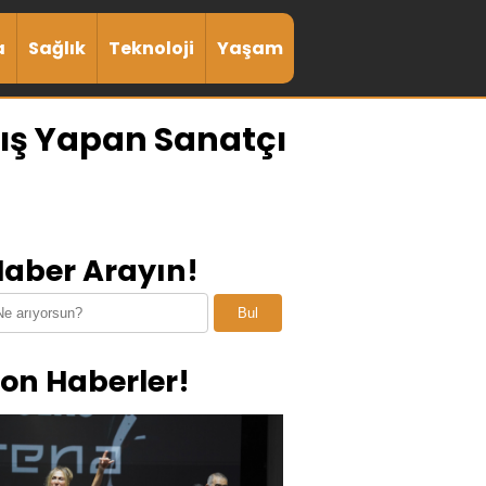
a
Sağlık
Teknoloji
Yaşam
ıkış Yapan Sanatçı
aber Arayın!
Bul
on Haberler!