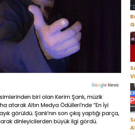
B
Gece Öz
B
S
V
Ö
G
o
o
g
l
e
News
K
imlerinden biri olan Kerim Şanlı, müzik
ha atarak Altın Medya Ödülleri’nde “En İyi
yık görüldü. Şanlı’nın son çıkış yaptığı parça,
S
arak dinleyicilerden büyük ilgi gördü.
A