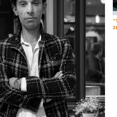
“
Z
İ