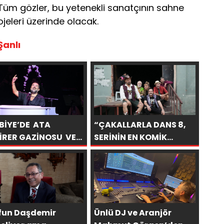
. Tüm gözler, bu yetenekli sanatçının sahne
jeleri üzerinde olacak.
Şanlı
BİYE’DE ATA
“ÇAKALLARLA DANS 8,
İRER GAZİNOSU VE
SERİNİN EN KOMİK
LERCE KAHKAHA
FİLMLERİNDEN BİRİ
OLUYOR”
fun Daşdemir
Ünlü DJ ve Aranjör