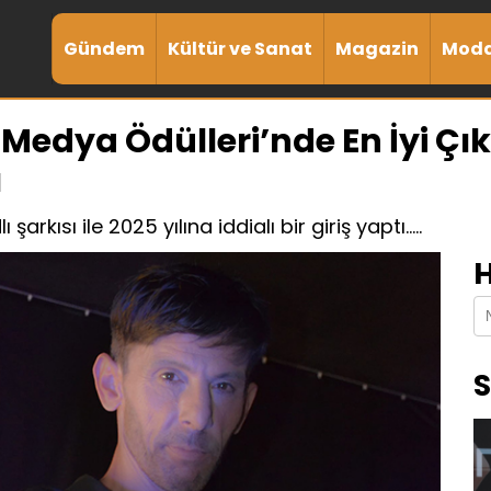
Gündem
Kültür ve Sanat
Magazin
Mod
n Medya Ödülleri’nde En İyi Ç
ı
arkısı ile 2025 yılına iddialı bir giriş yaptı.....
H
S