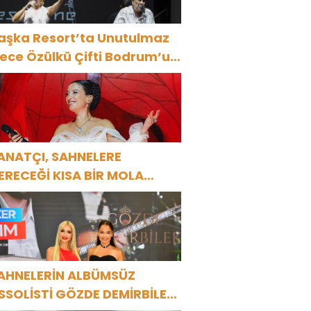
aşka Resort’ta Unutulmaz
ülkü Çifti Bodrum’u
üyüledi
ANATÇI, SAHNELERE
ERECEĞİ KISA BİR MOLA
NCESİ 13 AĞUSTOS’TA SON
EZ HARBİYE’DE OLACAK!
AHNELERİN ALBÜMSÜZ
SSOLİSTİ GÖZDE DEMİRBİLEK,