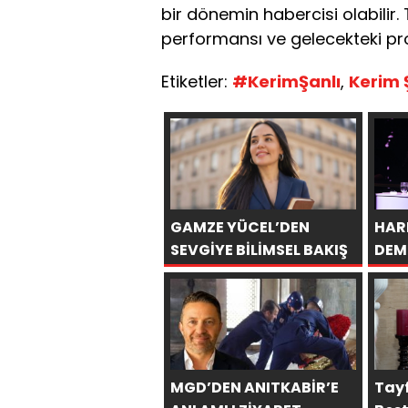
bir dönemin habercisi olabilir
performansı ve gelecekteki pro
Etiketler:
#KerimŞanlı
,
Kerim 
GAMZE YÜCEL’DEN
HAR
SEVGİYE BİLİMSEL BAKIŞ
DEM
BİN
MGD’DEN ANITKABİR’E
Tay