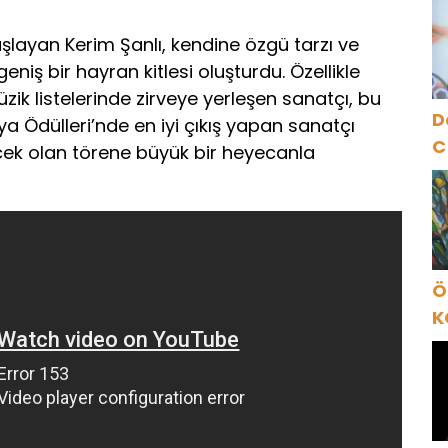
N
A
şlayan Kerim Şanlı, kendine özgü tarzı ve
O
 geniş bir hayran kitlesi oluşturdu. Özellikle
üzik listelerinde zirveye yerleşen sanatçı, bu
D
a Ödülleri’nde en iyi çıkış yapan sanatçı
C
ek olan törene büyük bir heyecanla
Ö
K
B
C
K