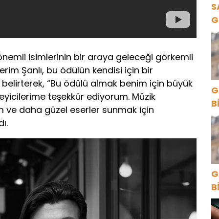
S
G
K
önemli isimlerinin bir araya geleceği görkemli
Kerim Şanlı, bu ödülün kendisi için bir
elirterek, “Bu ödülü almak benim için büyük
G
leyicilerime teşekkür ediyorum. Müzik
B
ve daha güzel eserler sunmak için
ı.
G
B