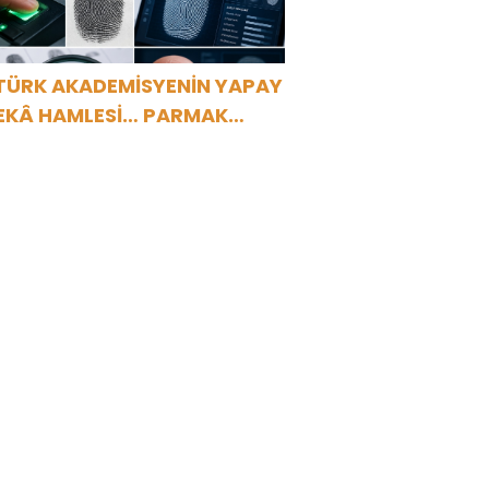
TÜRK AKADEMİSYENİN YAPAY
EKÂ HAMLESİ… PARMAK
ZİNDEN KİŞİYE ÖZEL ANALİZ”