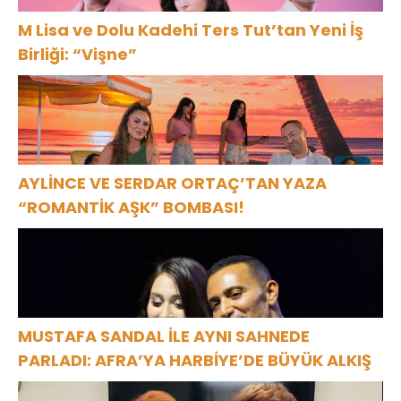
M Lisa ve Dolu Kadehi Ters Tut’tan Yeni İş
Birliği: “Vişne”
AYLİNCE VE SERDAR ORTAÇ’TAN YAZA
“ROMANTİK AŞK” BOMBASI!
MUSTAFA SANDAL İLE AYNI SAHNEDE
PARLADI: AFRA’YA HARBİYE’DE BÜYÜK ALKIŞ