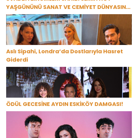
YAŞGÜNÜNÜ SANAT VE CEMİYET DÜNYASININ
ÜNLÜ İSİMLERİYLE KUTLADI!
Aslı Sipahi, Londra’da Dostlarıyla Hasret
Giderdi
ÖDÜL GECESİNE AYDIN ESKİKÖY DAMGASI!