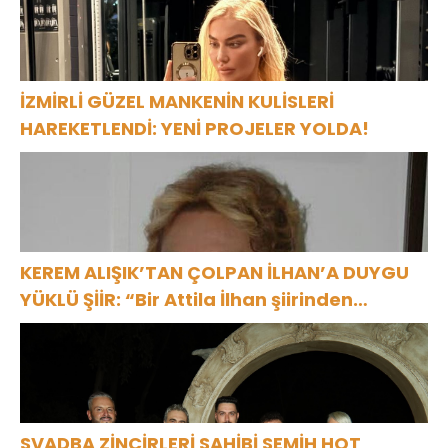
İZMİRLİ GÜZEL MANKENİN KULİSLERİ
HAREKETLENDİ: YENİ PROJELER YOLDA!
KEREM ALIŞIK’TAN ÇOLPAN İLHAN’A DUYGU
YÜKLÜ ŞİİR: “Bir Attila İlhan şiirinden
çıkmıştı sanki”
SVADBA ZİNCİRLERİ SAHİBİ SEMİH HOT