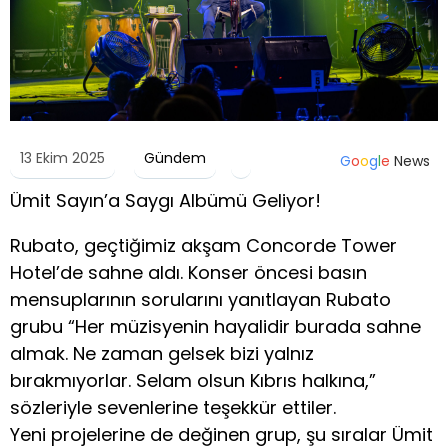
13 Ekim 2025
Gündem
G
o
o
g
l
e
News
Ümit Sayın’a Saygı Albümü Geliyor!
Rubato, geçtiğimiz akşam Concorde Tower
Hotel’de sahne aldı. Konser öncesi basın
mensuplarının sorularını yanıtlayan Rubato
grubu “Her müzisyenin hayalidir burada sahne
almak. Ne zaman gelsek bizi yalnız
bırakmıyorlar. Selam olsun Kıbrıs halkına,”
sözleriyle sevenlerine teşekkür ettiler.
Yeni projelerine de değinen grup, şu sıralar Ümit