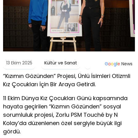
13 Ekim 2025
Kültür ve Sanat
G
o
o
g
l
e
News
“Kızımın Gözünden” Projesi, Ünlü İsimleri Otizmli
Kız Çocukları İçin Bir Araya Getirdi.
11 Ekim Dünya Kız Çocukları Günü kapsamında
hayata geçirilen “Kızımın Gözünden” sosyal
sorumluluk projesi, Zorlu PSM Touché by N
Kolay’da düzenlenen özel sergiyle büyük ilgi
gördü.