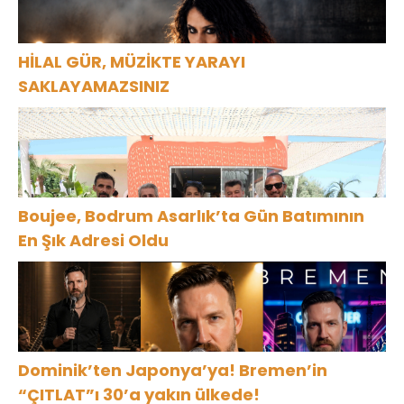
HİLAL GÜR, MÜZİKTE YARAYI
SAKLAYAMAZSINIZ
Boujee, Bodrum Asarlık’ta Gün Batımının
En Şık Adresi Oldu
Dominik’ten Japonya’ya! Bremen’in
“ÇITLAT”ı 30’a yakın ülkede!