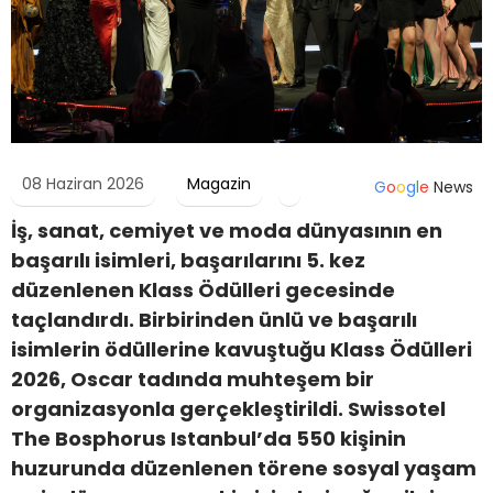
08 Haziran 2026
Magazin
G
o
o
g
l
e
News
İş, sanat, cemiyet ve moda dünyasının en
başarılı isimleri, başarılarını 5. kez
düzenlenen Klass Ödülleri gecesinde
taçlandırdı. Birbirinden ünlü ve başarılı
isimlerin ödüllerine kavuştuğu Klass Ödülleri
2026, Oscar tadında muhteşem bir
organizasyonla gerçekleştirildi. Swissotel
The Bosphorus Istanbul’da 550 kişinin
huzurunda düzenlenen törene sosyal yaşam