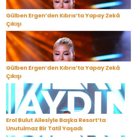
Gülben Ergen’den Kıbrıs’ta Yapay Zekâ
Çıkışı
Gülben Ergen’den Kıbrıs’ta Yapay Zekâ
Çıkışı
Erol Bulut Ailesiyle Başka Resort’ta
Unutulmaz Bir Tatil Yaşadı