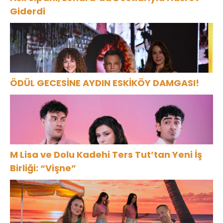
Giderdi
ÖDÜL GECESİNE AYDIN ESKİKÖY DAMGASI!
M Lisa ve Dolu Kadehi Ters Tut’tan Yeni İş
Birliği: “Vişne”