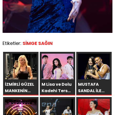
Etiketler:
SİMGE SAĞIN
İZMİRLİ GÜZEL
M Lisa ve Dolu
MUSTAFA
MANKENİN
Kadehi Ters
SANDAL İLE
KULİSLERİ
Tut’tan Yeni İş
AYNI SAHNEDE
HAREKETLENDİ:
Birliği: “Vişne”
PARLADI:
YENİ PROJELER
AFRA’YA