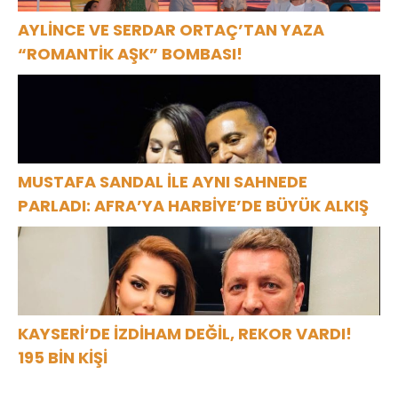
AYLİNCE VE SERDAR ORTAÇ’TAN YAZA
“ROMANTİK AŞK” BOMBASI!
MUSTAFA SANDAL İLE AYNI SAHNEDE
PARLADI: AFRA’YA HARBİYE’DE BÜYÜK ALKIŞ
KAYSERİ’DE İZDİHAM DEĞİL, REKOR VARDI!
195 BİN KİŞİ