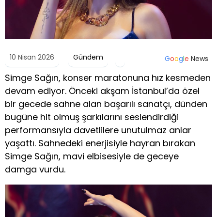
10 Nisan 2026
Gündem
G
o
o
g
l
e
News
Simge Sağın, konser maratonuna hız kesmeden
devam ediyor. Önceki akşam İstanbul’da özel
bir gecede sahne alan başarılı sanatçı, dünden
bugüne hit olmuş şarkılarını seslendirdiği
performansıyla davetlilere unutulmaz anlar
yaşattı. Sahnedeki enerjisiyle hayran bırakan
Simge Sağın, mavi elbisesiyle de geceye
damga vurdu.