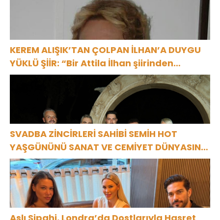
KEREM ALIŞIK’TAN ÇOLPAN İLHAN’A DUYGU
YÜKLÜ ŞİİR: “Bir Attila İlhan şiirinden
çıkmıştı sanki”
SVADBA ZİNCİRLERİ SAHİBİ SEMİH HOT
YAŞGÜNÜNÜ SANAT VE CEMİYET DÜNYASININ
ÜNLÜ İSİMLERİYLE KUTLADI!
Aslı Sipahi, Londra’da Dostlarıyla Hasret