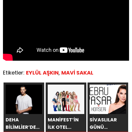
Etiketler:
EYLÜL AŞKIN
,
MAVİ SAKAL
DEHA
MANİFEST’İN
SİVASLILAR
BİLİMLİER’DEN
İLK OTEL
GÜNÜ