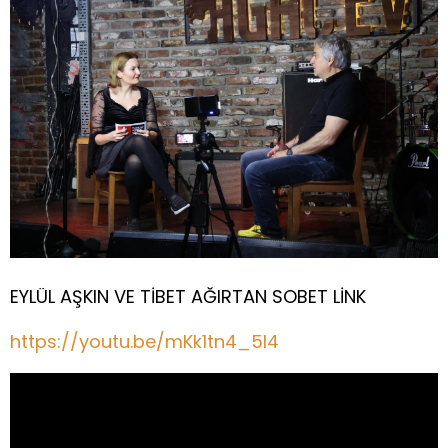
EYLÜL AŞKIN VE TİBET AĞIRTAN SOBET LİNK
https://youtu.be/mKk1tn4_5l4