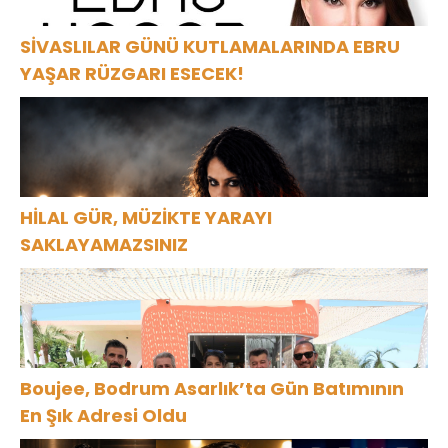
SİVASLILAR GÜNÜ KUTLAMALARINDA EBRU
YAŞAR RÜZGARI ESECEK!
HİLAL GÜR, MÜZİKTE YARAYI
SAKLAYAMAZSINIZ
Boujee, Bodrum Asarlık’ta Gün Batımının
En Şık Adresi Oldu