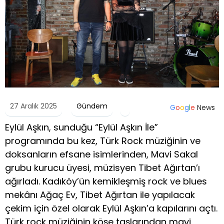
27 Aralık 2025
Gündem
G
o
o
g
l
e
News
Eylül Aşkın, sunduğu “Eylül Aşkın İle”
programında bu kez, Türk Rock müziğinin ve
doksanların efsane isimlerinden, Mavi Sakal
grubu kurucu üyesi, müzisyen Tibet Ağırtan’ı
ağırladı. Kadıköy’ün kemikleşmiş rock ve blues
mekânı Ağaç Ev, Tibet Ağırtan ile yapılacak
çekim için özel olarak Eylül Aşkın’a kapılarını açtı.
Türk rock müziğinin köşe taşlarından mavi