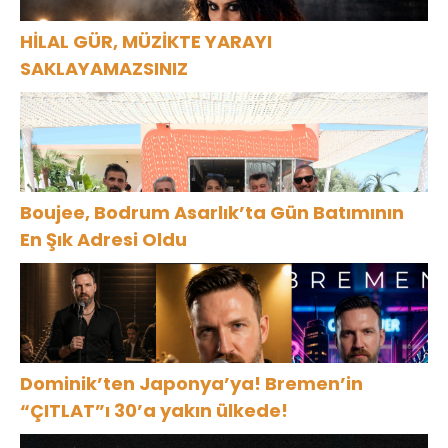
HİLAL GÜR, MÜZİKTE YARAYI
SAKLAYAMAZSINIZ
Boujee, Bodrum Asarlık’ta Gün Batımının
En Şık Adresi Oldu
Dominik’ten Japonya’ya! Bremen’in
“ÇITLAT”ı 30’a yakın ülkede!