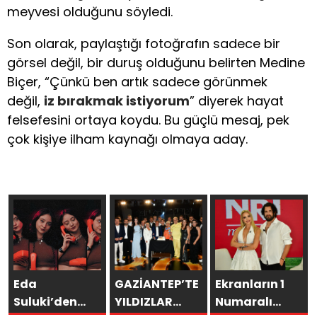
meyvesi olduğunu söyledi.
Son olarak, paylaştığı fotoğrafın sadece bir
görsel değil, bir duruş olduğunu belirten Medine
Biçer, “Çünkü ben artık sadece görünmek
değil,
iz bırakmak istiyorum
” diyerek hayat
felsefesini ortaya koydu. Bu güçlü mesaj, pek
çok kişiye ilham kaynağı olmaya aday.
Eda
GAZİANTEP’TE
Ekranların 1
Suluki’den
YILDIZLAR
Numaralı