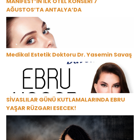
MANİFEST’İN İLK OTEL KONSERİ 7
AĞUSTOS’TA ANTALYA’DA
Medikal Estetik Doktoru Dr. Yasemin Savaş
SİVASLILAR GÜNÜ KUTLAMALARINDA EBRU
YAŞAR RÜZGARI ESECEK!