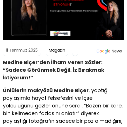
11 Temmuz 2025
Magazin
G
o
o
g
l
e
News
Medine Biçer’den İlham Veren Sözler:
“Sadece Görünmek Değil, İz Bırakmak
İstiyorum!”
Ünlülerin makyözü Medine Biçer
, yaptığı
paylaşımla hayat felsefesini ve içsel
yolculuğunu gözler önüne serdi. “Bazen bir kare,
bin kelimeden fazlasını anlatır” diyerek
paylaştığı fotoğrafın sadece bir poz olmadığını,