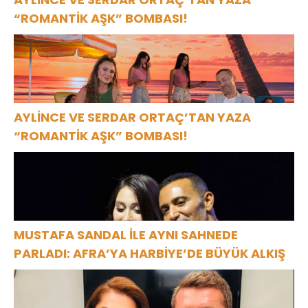
“ROMANTİK AŞK” BOMBASI!
AYLİNCE VE SERDAR ORTAÇ’TAN YAZA
“ROMANTİK AŞK” BOMBASI!
MUSTAFA SANDAL İLE AYNI SAHNEDE
PARLADI: AFRA’YA HARBİYE’DE BÜYÜK ALKIŞ