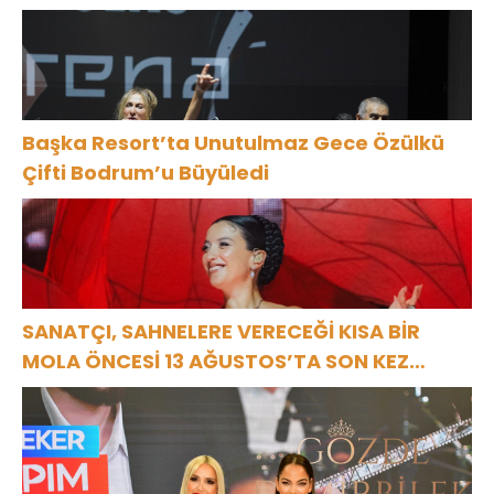
Başka Resort’ta Unutulmaz Gece Özülkü
Çifti Bodrum’u Büyüledi
SANATÇI, SAHNELERE VERECEĞİ KISA BİR
MOLA ÖNCESİ 13 AĞUSTOS’TA SON KEZ
HARBİYE’DE OLACAK!