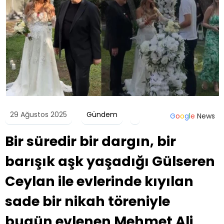
29 Ağustos 2025
Gündem
G
o
o
g
l
e
News
Bir süredir bir dargın, bir
barışık aşk yaşadığı Gülseren
Ceylan ile evlerinde kıyılan
sade bir nikah töreniyle
bugün evlenen Mehmet Ali