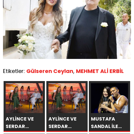
Etiketler:
Gülseren Ceylan
,
MEHMET ALİ ERBİL
AYLİNCE VE
AYLİNCE VE
MUSTAFA
SERDAR
SERDAR
SANDAL İLE
ORTAÇ’TAN
ORTAÇ’TAN
AYNI SAHNEDE