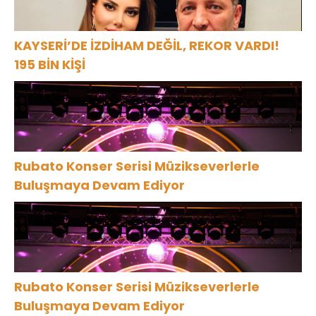
KAYSERİ’DE İZDİHAM DEĞİL, REKOR VARDI!
195 BİN KİŞİ
Rubato Konser Serisi Müzikseverlerle
Buluşmaya Devam Ediyor
Rubato Konser Serisi Müzikseverlerle
Buluşmaya Devam Ediyor