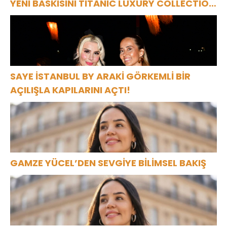
YENI BASKISINI TITANIC LUXURY COLLECTION
BODRUM’DA KUTLADI
SAYE İSTANBUL BY ARAKİ GÖRKEMLİ BİR
AÇILIŞLA KAPILARINI AÇTI!
GAMZE YÜCEL’DEN SEVGİYE BİLİMSEL BAKIŞ