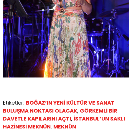
Etiketler:
BOĞAZ’IN YENİ KÜLTÜR VE SANAT
BULUŞMA NOKTASI OLACAK
,
GÖRKEMLİ BİR
DAVETLE KAPILARINI AÇTI
,
İSTANBUL’UN SAKLI
HAZİNESİ MEKNÛN
,
MEKNÛN