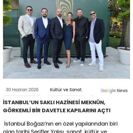
30 Haziran 2026
Kültür ve Sanat
G
o
o
g
l
e
News
İSTANBUL’UN SAKLI HAZİNESİ MEKNÛN,
GÖRKEMLİ BİR DAVETLE KAPILARINI AÇTI
İstanbul Boğazı’nın en özel yapılarından biri
olan tarihi Şerifler Yalısı, sanat, kültür ve