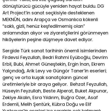
dönüştürücü gücüyle yeniden hayat buldu. DG
Art Project’in sanat seçkisiyle desteklenen
MEKNÛN, adını Arapça ve Osmanlıca kökenli
“saklı, gizli, henüz keşfedilmemiş olan”
anlamından alıyor ve ziyaretçilerini görünmeyen
hikâyelerin peşine düşmeye davet ediyor.
Sergide Türk sanat tarihinin önemli isimlerinden
Firdevsi Feyzullah, Bedri Rahmi Eyüboğlu, Devrim
Erbil, Bubi, Ahmet Güneştekin, Ergin İnan, Ekrem
Yalçındağ, Arik Levy ve Güngör Taner’in eserleri;
genç ve orta kuşak sanatçıların güncel
üretimleriyle bir araya geliyor. Behzat Feyzullah,
Hüseyin Feyzullah, Beste Alperat, Buket Akpunar,
Zekiye Akalın, Esra Yıldırım, Buğra Özer, Asaf
Erdemli, Melih Şentürk, Kübra Doğu ve Elif
Yurtsever’in eserleri ise serginin çok katmanlı