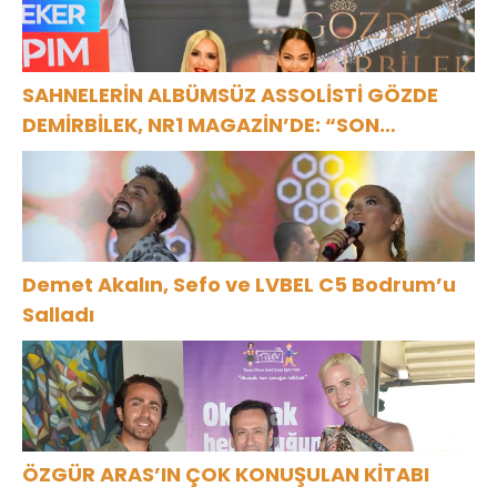
SAHNELERİN ALBÜMSÜZ ASSOLİSTİ GÖZDE
DEMİRBİLEK, NR1 MAGAZİN’DE: “SON
ASSOLİST OLARAK VAR OLACAĞIM!”
Demet Akalın, Sefo ve LVBEL C5 Bodrum’u
Salladı
ÖZGÜR ARAS’IN ÇOK KONUŞULAN KİTABI