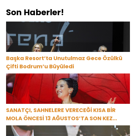
Tekli: “Feel So
Son Haberler!
High”
Başka Resort’ta Unutulmaz Gece Özülkü
Çifti Bodrum’u Büyüledi
SANATÇI, SAHNELERE VERECEĞİ KISA BİR
MOLA ÖNCESİ 13 AĞUSTOS’TA SON KEZ
HARBİYE’DE OLACAK!