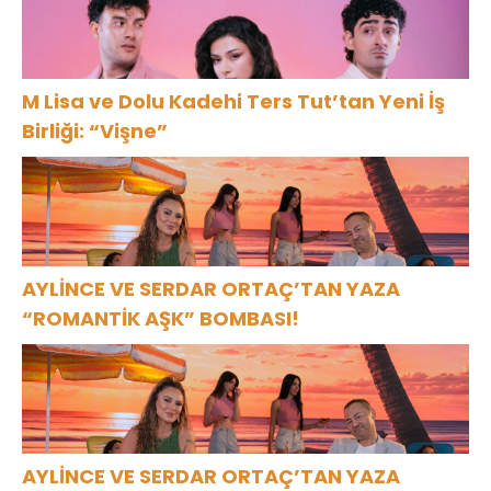
M Lisa ve Dolu Kadehi Ters Tut’tan Yeni İş
Birliği: “Vişne”
AYLİNCE VE SERDAR ORTAÇ’TAN YAZA
“ROMANTİK AŞK” BOMBASI!
AYLİNCE VE SERDAR ORTAÇ’TAN YAZA