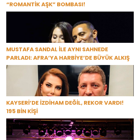
“ROMANTİK AŞK” BOMBASI!
MUSTAFA SANDAL İLE AYNI SAHNEDE
PARLADI: AFRA’YA HARBİYE’DE BÜYÜK ALKIŞ
KAYSERİ’DE İZDİHAM DEĞİL, REKOR VARDI!
195 BİN KİŞİ