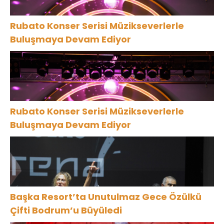
Rubato Konser Serisi Müzikseverlerle
Buluşmaya Devam Ediyor
Rubato Konser Serisi Müzikseverlerle
Buluşmaya Devam Ediyor
Başka Resort’ta Unutulmaz Gece Özülkü
Çifti Bodrum’u Büyüledi