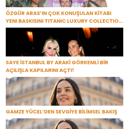
ÖZGÜR ARAS’IN ÇOK KONUŞULAN KİTABI
YENI BASKISINI TITANIC LUXURY COLLECTION
BODRUM’DA KUTLADI
SAYE İSTANBUL BY ARAKİ GÖRKEMLİ BİR
AÇILIŞLA KAPILARINI AÇTI!
GAMZE YÜCEL’DEN SEVGİYE BİLİMSEL BAKIŞ