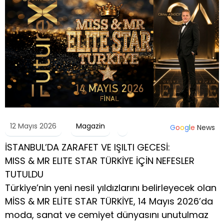
12 Mayıs 2026
Magazin
G
o
o
g
l
e
News
İSTANBUL’DA ZARAFET VE IŞILTI GECESİ:
MISS & MR ELITE STAR TÜRKİYE İÇİN NEFESLER
TUTULDU
Türkiye’nin yeni nesil yıldızlarını belirleyecek olan
MİSS & MR ELİTE STAR TÜRKİYE, 14 Mayıs 2026’da
moda, sanat ve cemiyet dünyasını unutulmaz