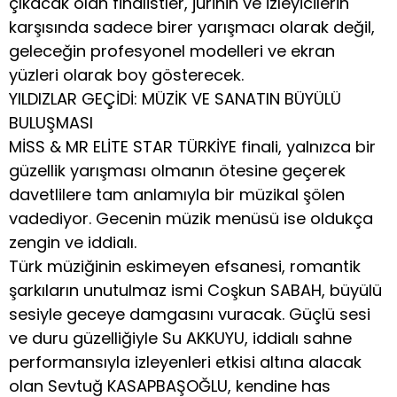
çıkacak olan finalistler, jürinin ve izleyicilerin
karşısında sadece birer yarışmacı olarak değil,
geleceğin profesyonel modelleri ve ekran
yüzleri olarak boy gösterecek.
YILDIZLAR GEÇİDİ: MÜZİK VE SANATIN BÜYÜLÜ
BULUŞMASI
MİSS & MR ELİTE STAR TÜRKİYE finali, yalnızca bir
güzellik yarışması olmanın ötesine geçerek
davetlilere tam anlamıyla bir müzikal şölen
vadediyor. Gecenin müzik menüsü ise oldukça
zengin ve iddialı.
Türk müziğinin eskimeyen efsanesi, romantik
şarkıların unutulmaz ismi Coşkun SABAH, büyülü
sesiyle geceye damgasını vuracak. Güçlü sesi
ve duru güzelliğiyle Su AKKUYU, iddialı sahne
performansıyla izleyenleri etkisi altına alacak
olan Sevtuğ KASAPBAŞOĞLU, kendine has