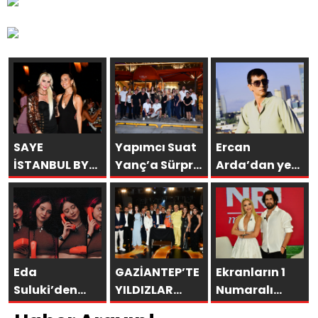
SAYE
Yapımcı Suat
Ercan
İSTANBUL BY
Yanç’a Sürpriz
Arda’dan yeni
ARAKİ
Doğum Günü
tekli… ‘Bu
GÖRKEMLİ BİR
Kutlaması!
sevda bitmez’
AÇILIŞLA
KAPILARINI
AÇTI!
Eda
GAZİANTEP’TE
Ekranların 1
Suluki’den
YILDIZLAR
Numaralı
Yeni Tekli:
GEÇİDİ:
programı NR1