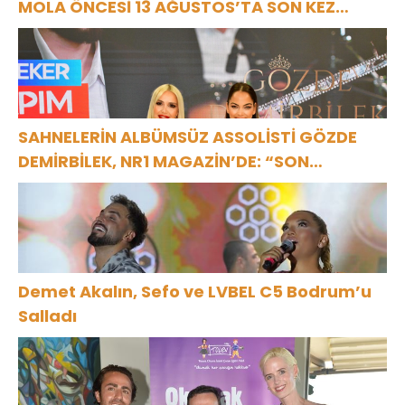
MOLA ÖNCESİ 13 AĞUSTOS’TA SON KEZ
HARBİYE’DE OLACAK!
SAHNELERİN ALBÜMSÜZ ASSOLİSTİ GÖZDE
DEMİRBİLEK, NR1 MAGAZİN’DE: “SON
ASSOLİST OLARAK VAR OLACAĞIM!”
Demet Akalın, Sefo ve LVBEL C5 Bodrum’u
Salladı