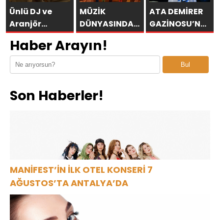
Ünlü DJ ve
MÜZİK
ATA DEMİRER
Aranjör
DÜNYASINDA
GAZİNOSU’NA
Mahmut
DEVRİM:
ALTINOLUK’TA
Haber Arayın!
Görgen’den
TARİHİN İLK
BİNLERCE
Yeni
YAPAY ZEKÂ
SEYİRCİDEN
Bul
Uluslararası
ÖDÜL
AYAKTA ALKIŞ
Tekli: “Feel So
TÖRENİNE
Son Haberler!
High”
NUMBER1
İMZASI!
MANİFEST’İN İLK OTEL KONSERİ 7
AĞUSTOS’TA ANTALYA’DA