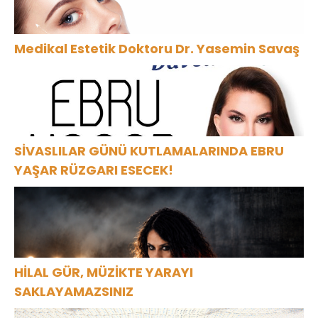
Medikal Estetik Doktoru Dr. Yasemin Savaş
SİVASLILAR GÜNÜ KUTLAMALARINDA EBRU
YAŞAR RÜZGARI ESECEK!
HİLAL GÜR, MÜZİKTE YARAYI
SAKLAYAMAZSINIZ