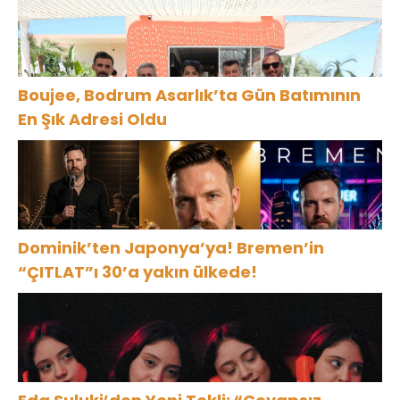
Boujee, Bodrum Asarlık’ta Gün Batımının
En Şık Adresi Oldu
Dominik’ten Japonya’ya! Bremen’in
“ÇITLAT”ı 30’a yakın ülkede!