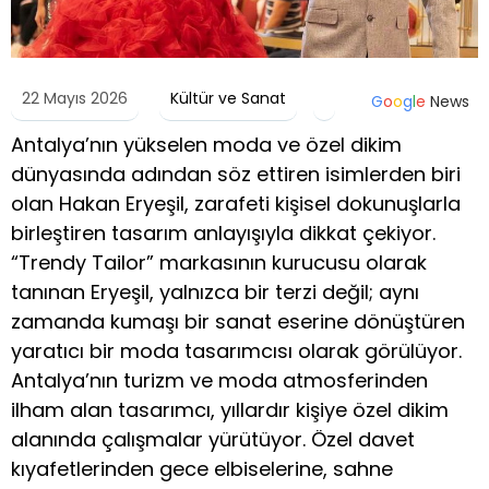
22 Mayıs 2026
Kültür ve Sanat
G
o
o
g
l
e
News
Antalya’nın yükselen moda ve özel dikim
dünyasında adından söz ettiren isimlerden biri
olan Hakan Eryeşil, zarafeti kişisel dokunuşlarla
birleştiren tasarım anlayışıyla dikkat çekiyor.
“Trendy Tailor” markasının kurucusu olarak
tanınan Eryeşil, yalnızca bir terzi değil; aynı
zamanda kumaşı bir sanat eserine dönüştüren
yaratıcı bir moda tasarımcısı olarak görülüyor.
Antalya’nın turizm ve moda atmosferinden
ilham alan tasarımcı, yıllardır kişiye özel dikim
alanında çalışmalar yürütüyor. Özel davet
kıyafetlerinden gece elbiselerine, sahne