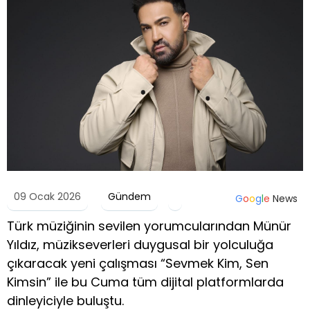
09 Ocak 2026
Gündem
G
o
o
g
l
e
News
Türk müziğinin sevilen yorumcularından Münür
Yıldız, müzikseverleri duygusal bir yolculuğa
çıkaracak yeni çalışması “Sevmek Kim, Sen
Kimsin” ile bu Cuma tüm dijital platformlarda
dinleyiciyle buluştu.