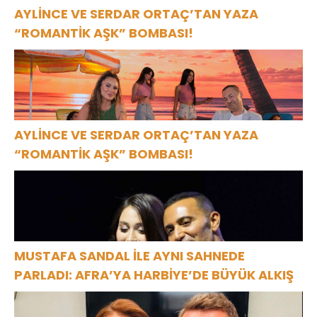
AYLİNCE VE SERDAR ORTAÇ’TAN YAZA
“ROMANTİK AŞK” BOMBASI!
AYLİNCE VE SERDAR ORTAÇ’TAN YAZA
“ROMANTİK AŞK” BOMBASI!
MUSTAFA SANDAL İLE AYNI SAHNEDE
PARLADI: AFRA’YA HARBİYE’DE BÜYÜK ALKIŞ