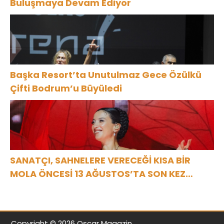
Buluşmaya Devam Ediyor
Başka Resort’ta Unutulmaz Gece Özülkü
Çifti Bodrum’u Büyüledi
SANATÇI, SAHNELERE VERECEĞİ KISA BİR
MOLA ÖNCESİ 13 AĞUSTOS’TA SON KEZ
HARBİYE’DE OLACAK!
Copyright © 2026 Oscar Magazin