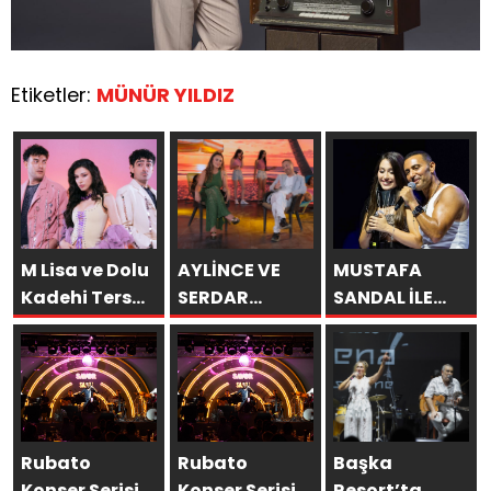
Etiketler:
MÜNÜR YILDIZ
M Lisa ve Dolu
AYLİNCE VE
MUSTAFA
Kadehi Ters
SERDAR
SANDAL İLE
Tut’tan Yeni İş
ORTAÇ’TAN
AYNI SAHNEDE
Birliği: “Vişne”
YAZA
PARLADI:
“ROMANTİK
AFRA’YA
AŞK”
HARBİYE’DE
BOMBASI!
BÜYÜK ALKIŞ
Rubato
Rubato
Başka
Konser Serisi
Konser Serisi
Resort’ta