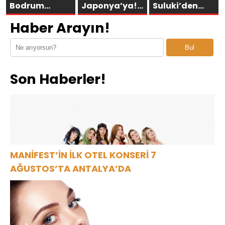
Bodrum
Japonya’ya!
Suluki’den
Asarlık’ta Gün
Bremen’in
Yeni Tekli:
Haber Arayın!
Batımının En
“ÇITLAT”ı 30’a
“Cevapsız
Şık Adresi
yakın ülkede!
Sorular”
Bul
Oldu
Son Haberler!
MANİFEST’İN İLK OTEL KONSERİ 7
AĞUSTOS’TA ANTALYA’DA