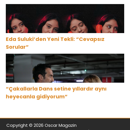
Eda Suluki’den Yeni Tekli: “Cevapsız
Sorular”
“Çakallarla Dans setine yıllardır aynı
heyecanla gidiyorum”
Copyright © 2026 Oscar Magazin