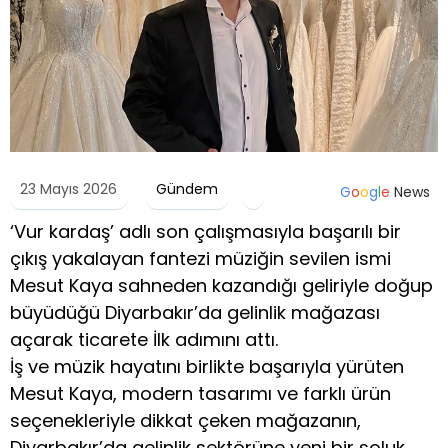
23 Mayıs 2026
Gündem
G
o
o
g
l
e
News
‘Vur kardaş’ adlı son çalışmasıyla başarılı bir
çıkış yakalayan fantezi müziğin sevilen ismi
Mesut Kaya sahneden kazandığı geliriyle doğup
büyüdüğü Diyarbakır’da gelinlik mağazası
açarak ticarete İlk adımını attı.
İş ve müzik hayatını birlikte başarıyla yürüten
Mesut Kaya, modern tasarımı ve farklı ürün
seçenekleriyle dikkat çeken mağazanın,
Diyarbakır’da gelinlik sektörüne yeni bir soluk