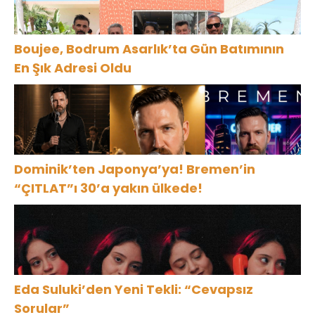
Boujee, Bodrum Asarlık’ta Gün Batımının
En Şık Adresi Oldu
Dominik’ten Japonya’ya! Bremen’in
“ÇITLAT”ı 30’a yakın ülkede!
Eda Suluki’den Yeni Tekli: “Cevapsız
Sorular”