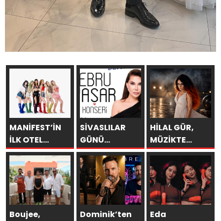
MANİFEST’İN
SİVASLILAR
HİLAL GÜR,
İLK OTEL
GÜNÜ
MÜZİKTE
KONSERİ 7
KUTLAMALARINDA
YARAYI
AĞUSTOS’TA
EBRU YAŞAR
SAKLAYAMAZSIN
ANTALYA’DA
RÜZGARI
ESECEK!
Boujee,
Dominik’ten
Eda