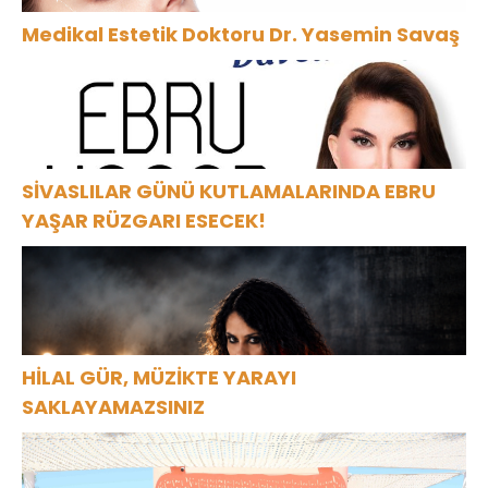
Medikal Estetik Doktoru Dr. Yasemin Savaş
SİVASLILAR GÜNÜ KUTLAMALARINDA EBRU
YAŞAR RÜZGARI ESECEK!
HİLAL GÜR, MÜZİKTE YARAYI
SAKLAYAMAZSINIZ