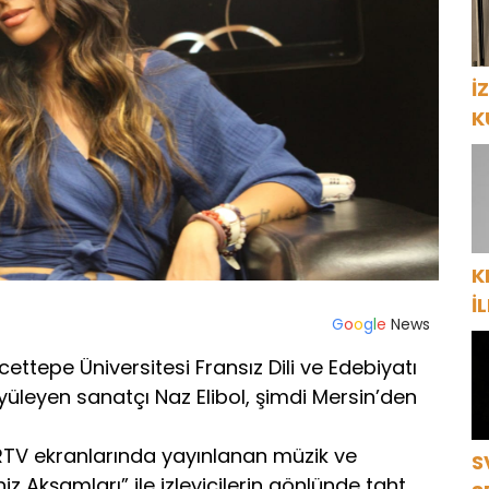
İ
K
P
K
İ
G
o
o
g
l
e
News
“
ç
tepe Üniversitesi Fransız Dili ve Edebiyatı
yüleyen sanatçı Naz Elibol, şimdi Mersin’den
 RTV ekranlarında yayınlanan müzik ve
S
z Akşamları” ile izleyicilerin gönlünde taht