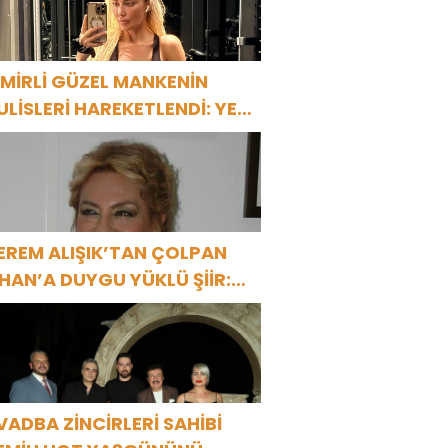
ZMİRLİ GÜZEL MANKENİN
ULİSLERİ HAREKETLENDİ: YENİ
ROJELER YOLDA!
EREM ALIŞIK’TAN ÇOLPAN
LHAN’A DUYGU YÜKLÜ ŞİİR:
Bir Attila İlhan şiirinden
ıkmıştı sanki”
VADBA ZİNCİRLERİ SAHİBİ