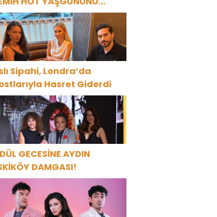
EMİH HOT YAŞGÜNÜNÜ
ANAT VE CEMİYET
ÜNYASININ ÜNLÜ İSİMLERİYLE
UTLADI!
slı Sipahi, Londra’da
ostlarıyla Hasret Giderdi
DÜL GECESİNE AYDIN
SKİKÖY DAMGASI!