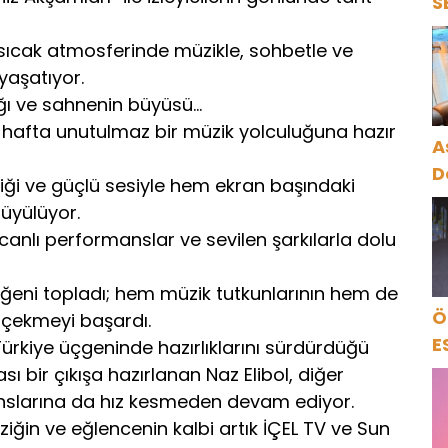
S
S
 sıcak atmosferinde müzikle, sohbetle ve
D
yaşatıyor.
K
lığı ve sahnenin büyüsü…
er hafta unutulmaz bir müzik yolculuğuna hazır
A
D
nliği ve güçlü sesiyle hem ekran başındaki
büyülüyor.
canlı performanslar ve sevilen şarkılarla dolu
eni topladı; hem müzik tutkunlarının hem de
Ö
i çekmeyi başardı.
E
Türkiye üçgeninde hazırlıklarını sürdürdüğü
sı bir çıkışa hazırlanan Naz Elibol, diğer
slarına da hız kesmeden devam ediyor.
ziğin ve eğlencenin kalbi artık İÇEL TV ve Sun