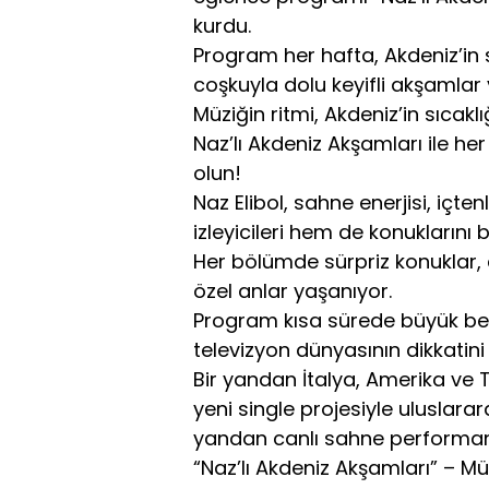
kurdu.
Program her hafta, Akdeniz’in
coşkuyla dolu keyifli akşamlar 
Müziğin ritmi, Akdeniz’in sıcak
Naz’lı Akdeniz Akşamları ile h
olun!
Naz Elibol, sahne enerjisi, içte
izleyicileri hem de konuklarını 
Her bölümde sürpriz konuklar, 
özel anlar yaşanıyor.
Program kısa sürede büyük beğ
televizyon dünyasının dikkatin
Bir yandan İtalya, Amerika ve 
yeni single projesiyle uluslarara
yandan canlı sahne performan
“Naz’lı Akdeniz Akşamları” – Mü