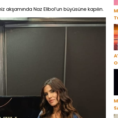
niz akşamında Naz Elibol’un büyüsüne kapılın.
M
T
A
O
A
M
S
H