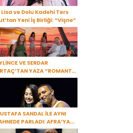
 Lisa ve Dolu Kadehi Ters
ut’tan Yeni İş Birliği: “Vişne”
YLİNCE VE SERDAR
RTAÇ’TAN YAZA “ROMANTİK
ŞK” BOMBASI!
USTAFA SANDAL İLE AYNI
AHNEDE PARLADI: AFRA’YA
ARBİYE’DE BÜYÜK ALKIŞ