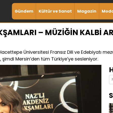
Gündem
Kültür ve Sanat
Magazin
Mod
KŞAMLARI – MÜZİĞİN KALBİ A
ettepe Üniversitesi Fransız Dili ve Edebiyatı mezu
, şimdi Mersin’den tüm Türkiye’ye sesleniyor.
H
S