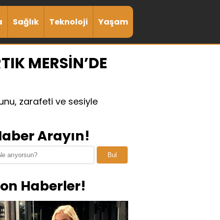
a
Sağlık
Teknoloji
Yaşam
RTIK MERSİN’DE
nu, zarafeti ve sesiyle
aber Arayın!
Bul
on Haberler!