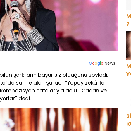
M
7
G
o
o
g
l
e
News
M
Y
ılan şarkıların başarısız olduğunu söyledi.
el’de sahne alan şarkıcı, “Yapay zekâ ile
r, kompozisyon hatalarıyla dolu. Oradan ve
yorlar” dedi.
S
K