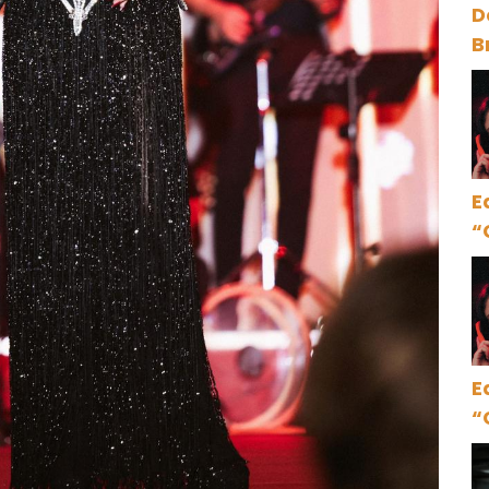
D
B
y
E
“
E
“