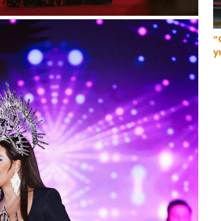
“
y
g