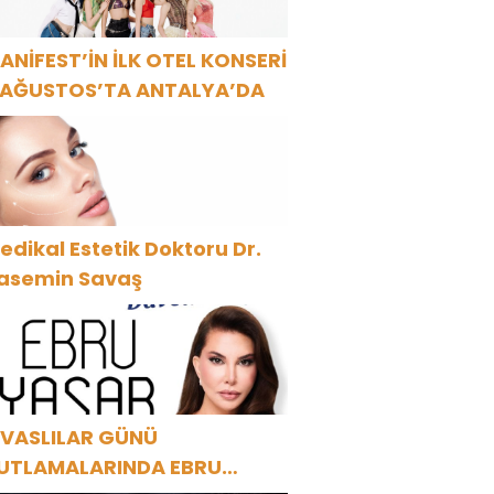
ANİFEST’İN İLK OTEL KONSERİ
 AĞUSTOS’TA ANTALYA’DA
edikal Estetik Doktoru Dr.
asemin Savaş
İVASLILAR GÜNÜ
UTLAMALARINDA EBRU