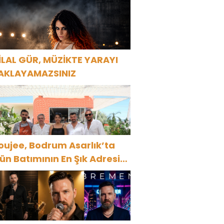
AŞAR RÜZGARI ESECEK!
İLAL GÜR, MÜZİKTE YARAYI
AKLAYAMAZSINIZ
oujee, Bodrum Asarlık’ta
ün Batımının En Şık Adresi
ldu