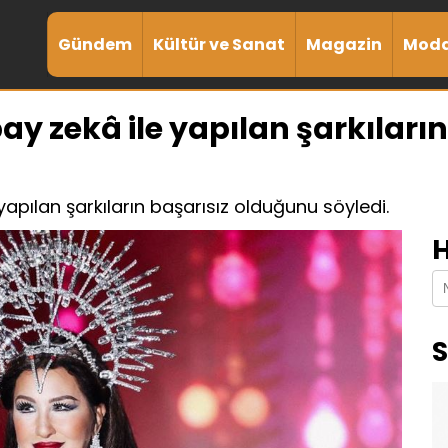
Gündem
Kültür ve Sanat
Magazin
Mod
y zekâ ile yapılan şarkıların
apılan şarkıların başarısız olduğunu söyledi.
H
S