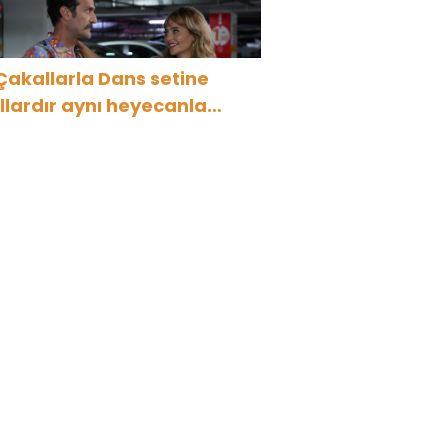
Çakallarla Dans setine
ıllardır aynı heyecanla
idiyorum”