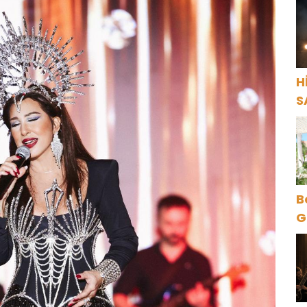
Y
H
S
B
G
O