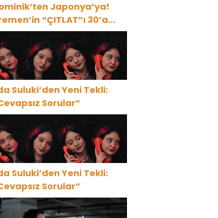
ominik’ten Japonya’ya!
remen’in “ÇITLAT”ı 30’a
akın ülkede!
da Suluki’den Yeni Tekli:
Cevapsız Sorular”
da Suluki’den Yeni Tekli:
Cevapsız Sorular”