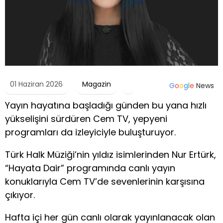
01 Haziran 2026
Magazin
G
o
o
g
l
e
News
Yayın hayatına başladığı günden bu yana hızlı
yükselişini sürdüren Cem TV, yepyeni
programları da izleyiciyle buluşturuyor.
Türk Halk Müziği’nin yıldız isimlerinden Nur Ertürk,
“Hayata Dair” programında canlı yayın
konuklarıyla Cem TV’de sevenlerinin karşısına
çıkıyor.
Hafta içi her gün canlı olarak yayınlanacak olan