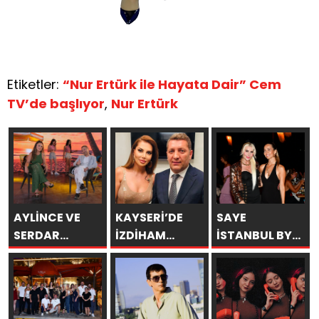
Etiketler:
“Nur Ertürk ile Hayata Dair” Cem
TV’de başlıyor
,
Nur Ertürk
AYLİNCE VE
KAYSERİ’DE
SAYE
SERDAR
İZDİHAM
İSTANBUL BY
ORTAÇ’TAN
DEĞİL, REKOR
ARAKİ
YAZA
VARDI! 195 BİN
GÖRKEMLİ BİR
“ROMANTİK
KİŞİ
AÇILIŞLA
AŞK”
KAPILARINI