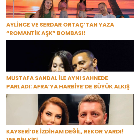
AYLİNCE VE SERDAR ORTAÇ’TAN YAZA
“ROMANTİK AŞK” BOMBASI!
MUSTAFA SANDAL İLE AYNI SAHNEDE
PARLADI: AFRA’YA HARBİYE’DE BÜYÜK ALKIŞ
KAYSERİ’DE İZDİHAM DEĞİL, REKOR VARDI!
195 BİN KİŞİ