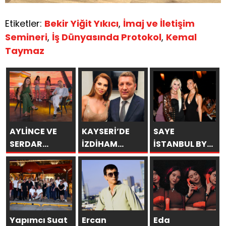
Etiketler:
Bekir Yiğit Yıkıcı
,
İmaj ve İletişim
Semineri
,
İş Dünyasında Protokol
,
Kemal
Taymaz
AYLİNCE VE
KAYSERİ’DE
SAYE
SERDAR
İZDİHAM
İSTANBUL BY
ORTAÇ’TAN
DEĞİL, REKOR
ARAKİ
YAZA
VARDI! 195 BİN
GÖRKEMLİ BİR
“ROMANTİK
KİŞİ
AÇILIŞLA
AŞK”
KAPILARINI
BOMBASI!
AÇTI!
Yapımcı Suat
Ercan
Eda