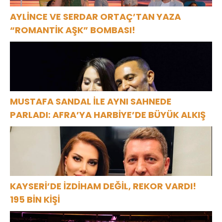
AYLİNCE VE SERDAR ORTAÇ’TAN YAZA
“ROMANTİK AŞK” BOMBASI!
MUSTAFA SANDAL İLE AYNI SAHNEDE
PARLADI: AFRA’YA HARBİYE’DE BÜYÜK ALKIŞ
KAYSERİ’DE İZDİHAM DEĞİL, REKOR VARDI!
195 BİN KİŞİ