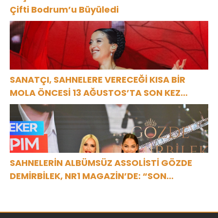
Çifti Bodrum’u Büyüledi
SANATÇI, SAHNELERE VERECEĞİ KISA BİR
MOLA ÖNCESİ 13 AĞUSTOS’TA SON KEZ
HARBİYE’DE OLACAK!
SAHNELERİN ALBÜMSÜZ ASSOLİSTİ GÖZDE
DEMİRBİLEK, NR1 MAGAZİN’DE: “SON
ASSOLİST OLARAK VAR OLACAĞIM!”