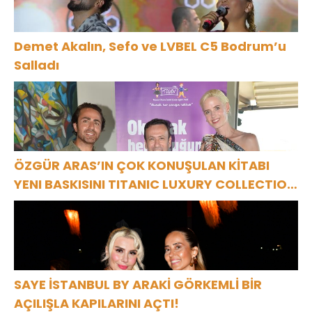
Demet Akalın, Sefo ve LVBEL C5 Bodrum’u
Salladı
ÖZGÜR ARAS’IN ÇOK KONUŞULAN KİTABI
YENI BASKISINI TITANIC LUXURY COLLECTION
BODRUM’DA KUTLADI
SAYE İSTANBUL BY ARAKİ GÖRKEMLİ BİR
AÇILIŞLA KAPILARINI AÇTI!