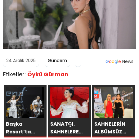
24 Aralık 2025
Gündem
G
o
o
g
l
e
News
Etiketler:
Öykü Gürman
Başka
SANATÇI,
SAHNELERİN
Resort’ta
SAHNELERE
ALBÜMSÜZ