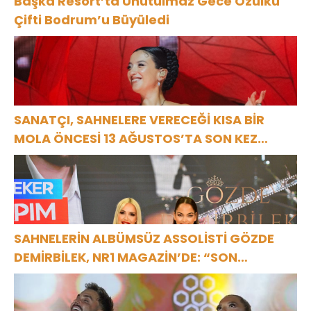
Başka Resort’ta Unutulmaz Gece Özülkü
Çifti Bodrum’u Büyüledi
SANATÇI, SAHNELERE VERECEĞİ KISA BİR
MOLA ÖNCESİ 13 AĞUSTOS’TA SON KEZ
HARBİYE’DE OLACAK!
SAHNELERİN ALBÜMSÜZ ASSOLİSTİ GÖZDE
DEMİRBİLEK, NR1 MAGAZİN’DE: “SON
ASSOLİST OLARAK VAR OLACAĞIM!”