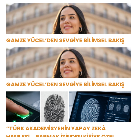
GAMZE YÜCEL’DEN SEVGİYE BİLİMSEL BAKIŞ
GAMZE YÜCEL’DEN SEVGİYE BİLİMSEL BAKIŞ
“TÜRK AKADEMİSYENİN YAPAY ZEKÂ
HAMLESİ… PARMAK İZİNDEN KİŞİYE ÖZEL