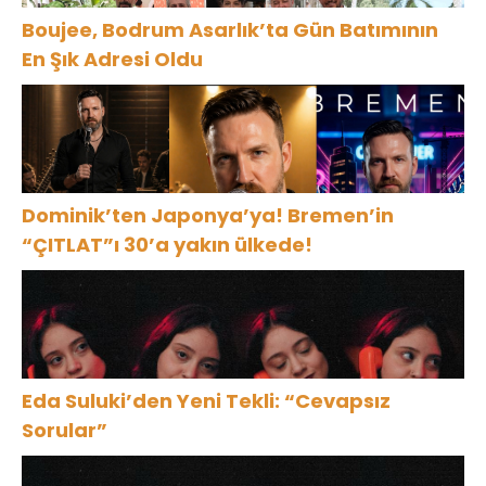
Boujee, Bodrum Asarlık’ta Gün Batımının
En Şık Adresi Oldu
Dominik’ten Japonya’ya! Bremen’in
“ÇITLAT”ı 30’a yakın ülkede!
Eda Suluki’den Yeni Tekli: “Cevapsız
Sorular”