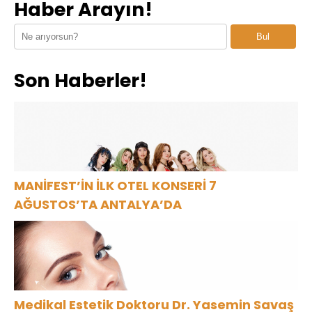
Haber Arayın!
Batımının En
“ÇITLAT”ı 30’a
“Cevapsız
Şık Adresi
yakın ülkede!
Sorular”
Bul
Oldu
Son Haberler!
MANİFEST’İN İLK OTEL KONSERİ 7
AĞUSTOS’TA ANTALYA’DA
Medikal Estetik Doktoru Dr. Yasemin Savaş