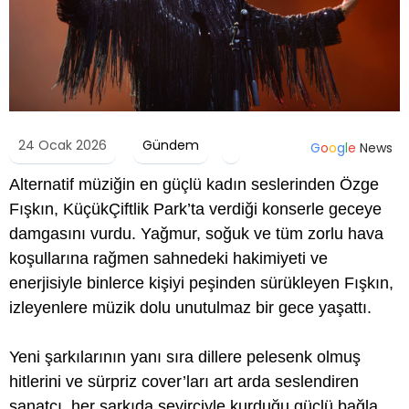
24 Ocak 2026
Gündem
G
o
o
g
l
e
News
Alternatif müziğin en güçlü kadın seslerinden Özge
Fışkın, KüçükÇiftlik Park’ta verdiği konserle geceye
damgasını vurdu. Yağmur, soğuk ve tüm zorlu hava
koşullarına rağmen sahnedeki hakimiyeti ve
enerjisiyle binlerce kişiyi peşinden sürükleyen Fışkın,
izleyenlere müzik dolu unutulmaz bir gece yaşattı.
Yeni şarkılarının yanı sıra dillere pelesenk olmuş
hitlerini ve sürpriz cover’ları art arda seslendiren
sanatçı, her şarkıda seyirciyle kurduğu güçlü bağla