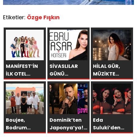
Etiketler:
Özge Fışkın
MANİFEST’İN
SİVASLILAR
HİLAL GÜR,
İLK OTEL
GÜNÜ
MÜZİKTE
KONSERİ 7
KUTLAMALARINDA
YARAYI
AĞUSTOS’TA
EBRU YAŞAR
SAKLAYAMAZSIN
ANTALYA’DA
RÜZGARI
ESECEK!
Boujee,
Dominik’ten
Eda
Bodrum
Japonya’ya!
Suluki’den
Asarlık’ta Gün
Bremen’in
Yeni Tekli: