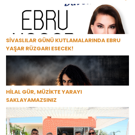
SİVASLILAR GÜNÜ KUTLAMALARINDA EBRU
YAŞAR RÜZGARI ESECEK!
HİLAL GÜR, MÜZİKTE YARAYI
SAKLAYAMAZSINIZ