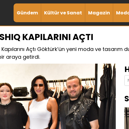
Gündem
Kültür ve Sanat
Magazin
Mod
ISHIQ KAPILARINI AÇTI
IQ Kapılarını Açtı Göktürk’ün yeni moda ve tasarım du
ir araya getirdi.
H
S