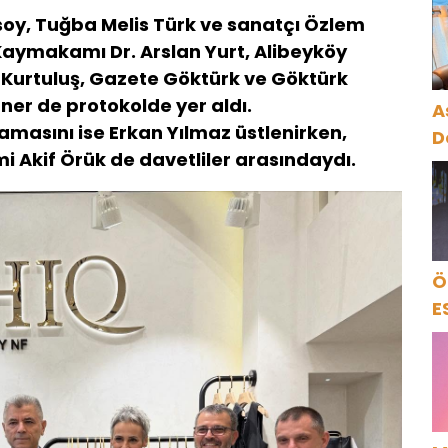
D
usoy, Tuğba Melis Türk ve sanatçı Özlem
K
 Kaymakamı Dr. Arslan Yurt, Alibeyköy
 Kurtuluş, Gazete Göktürk ve Göktürk
ner de protokolde yer aldı.
A
masını ise Erkan Yılmaz üstlenirken,
D
 Akif Örük de davetliler arasındaydı.
Ö
E