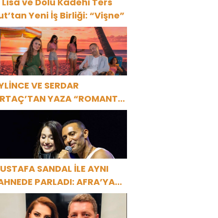
 Lisa ve Dolu Kadehi Ters
ut’tan Yeni İş Birliği: “Vişne”
YLİNCE VE SERDAR
RTAÇ’TAN YAZA “ROMANTİK
ŞK” BOMBASI!
USTAFA SANDAL İLE AYNI
AHNEDE PARLADI: AFRA’YA
ARBİYE’DE BÜYÜK ALKIŞ