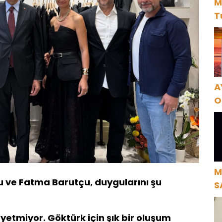
M
T
A
O
A
M
u ve Fatma Barutçu, duygularını şu
S
H
yetmiyor. Göktürk için şık bir oluşum