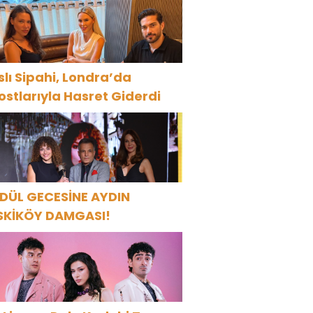
ÜNYASININ ÜNLÜ İSİMLERİYLE
UTLADI!
slı Sipahi, Londra’da
ostlarıyla Hasret Giderdi
DÜL GECESİNE AYDIN
SKİKÖY DAMGASI!