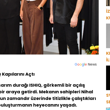
İ
K
P
K
İ
G
o
o
g
l
e
News
“
ç
Q Kapılarını Açtı
rım durağı ISHIQ, görkemli bir açılış
ir araya getirdi. Mekanın sahipleri Nihal
S
 zamandır üzerinde titizlikle çalıştıkları
S
 buluşturmanın heyecanını yaşadı.
S