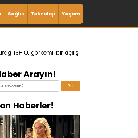
a
Sağlık
Teknoloji
Yaşam
rağı ISHIQ, görkemli bir açılış
aber Arayın!
Bul
on Haberler!