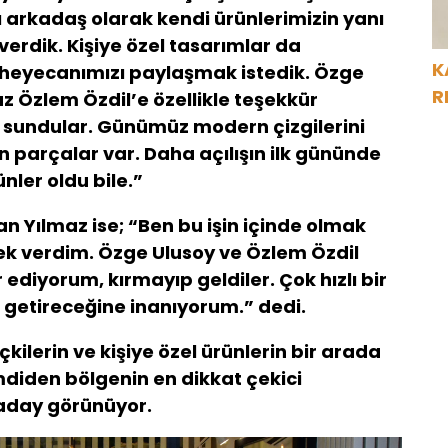
cı arkadaş olarak kendi ürünlerimizin yanı
 verdik. Kişiye özel tasarımlar da
K
u heyecanımızı paylaşmak istedik. Özge
R
 Özlem Özdil’e özellikle teşekkür
i sundular. Günümüz modern çizgilerini
n parçalar var. Daha açılışın ilk gününde
nler oldu bile.”
 Yılmaz ise; “Ben bu işin içinde olmak
tek verdim. Özge Ulusoy ve Özlem Özdil
ediyorum, kırmayıp geldiler. Çok hızlı bir
 getireceğine inanıyorum.” dedi.
kilerin ve kişiye özel ürünlerin bir arada
mdiden bölgenin en dikkat çekici
aday görünüyor.