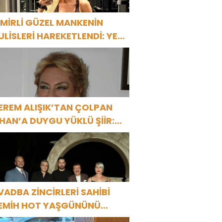
ZMİRLİ GÜZEL MANKENİN
ULİSLERİ HAREKETLENDİ: YENİ
ROJELER YOLDA!
EREM ALIŞIK’TAN ÇOLPAN
LHAN’A DUYGU YÜKLÜ ŞİİR:
Bir Attila İlhan şiirinden
ıkmıştı sanki”
VADBA ZİNCİRLERİ SAHİBİ
EMİH HOT YAŞGÜNÜNÜ
ANAT VE CEMİYET