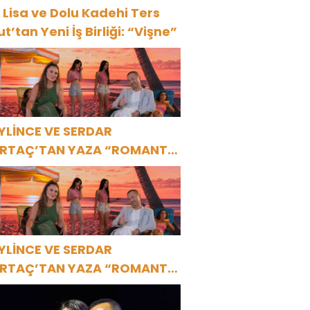
 Lisa ve Dolu Kadehi Ters
ut’tan Yeni İş Birliği: “Vişne”
YLİNCE VE SERDAR
RTAÇ’TAN YAZA “ROMANTİK
ŞK” BOMBASI!
YLİNCE VE SERDAR
RTAÇ’TAN YAZA “ROMANTİK
ŞK” BOMBASI!