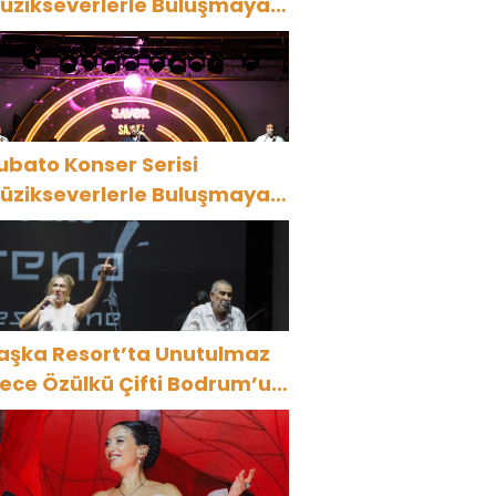
üzikseverlerle Buluşmaya
evam Ediyor
ubato Konser Serisi
üzikseverlerle Buluşmaya
evam Ediyor
aşka Resort’ta Unutulmaz
ülkü Çifti Bodrum’u
üyüledi