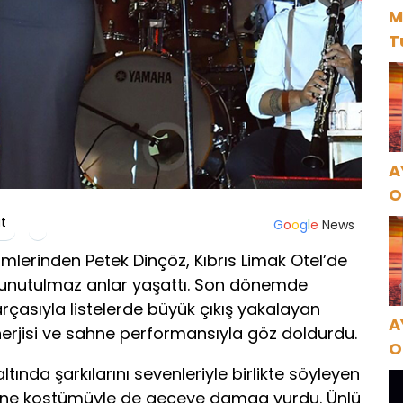
M
T
A
O
A
t
G
o
o
g
l
e
News
imlerinden Petek Dinçöz, Kıbrıs Limak Otel’de
 unutulmaz anlar yaşattı. Son dönemde
rçasıyla listelerde büyük çıkış yakalayan
A
nerjisi ve sahne performansıyla göz doldurdu.
O
A
ltında şarkılarını sevenleriyle birlikte söyleyen
ahne kostümüyle de geceye damga vurdu. Ünlü