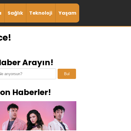
a
Sağlık
Teknoloji
Yaşam
ce!
aber Arayın!
Bul
on Haberler!