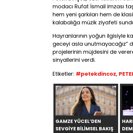
modacı Rufat İsmail imzası ta
hem yeni şarkıları hem de klasi
kalabalığa müzik ziyafeti sund
Hayranlarının yoğun ilgisiyle k
geceyi asla unutmayacağız” de
projelerinin müjdesini de verere
sinyallerini verdi.
Etiketler:
#petekdincoz
,
PETE
GAMZE YÜCEL’DEN
HAR
SEVGİYE BİLİMSEL BAKIŞ
DEM