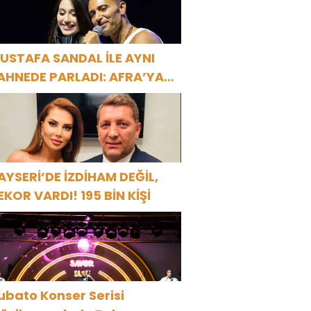
USTAFA SANDAL İLE AYNI
AHNEDE PARLADI: AFRA’YA
ARBİYE’DE BÜYÜK ALKIŞ
AYSERİ’DE İZDİHAM DEĞİL,
EKOR VARDI! 195 BİN KİŞİ
ubato Konser Serisi