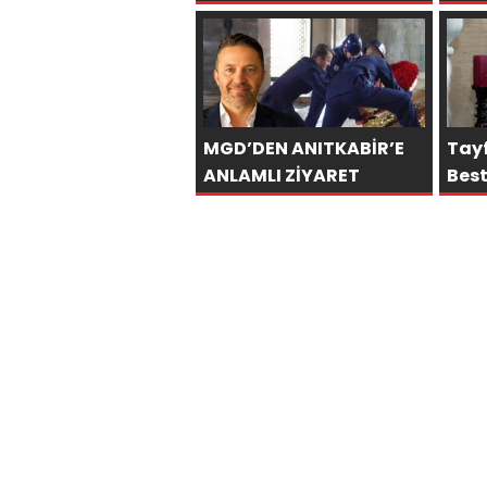
BİN
MGD’DEN ANITKABİR’E
Tay
ANLAMLI ZİYARET
Bes
hede
ula