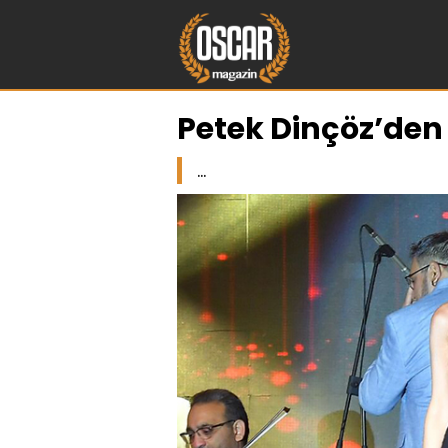
Petek Dinçöz’den
...