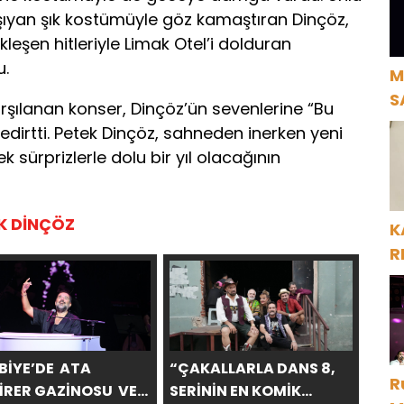
şıyan şık kostümüyle göz kamaştıran Dinçöz,
kleşen hitleriyle Limak Otel’i dolduran
u.
M
S
arşılanan konser, Dinçöz’ün sevenlerine “Bu
H
dirtti. Petek Dinçöz, sahneden inerken yeni
k sürprizlerle dolu bir yıl olacağının
K DİNÇÖZ
K
R
BİYE’DE ATA
“ÇAKALLARLA DANS 8,
R
İRER GAZİNOSU VE
SERİNİN EN KOMİK