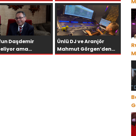
M
LERCE KAHKAHA
FİLMLERİNDEN BİRİ
D
OLUYOR”
fun Daşdemir
Ünlü DJ ve Aranjör
R
teliyor ama
Mahmut Görgen’den
M
flerine
Yeni Uluslararası Tekli:
D
ştıramıyor
“Feel So High”
B
Gece Öz
B