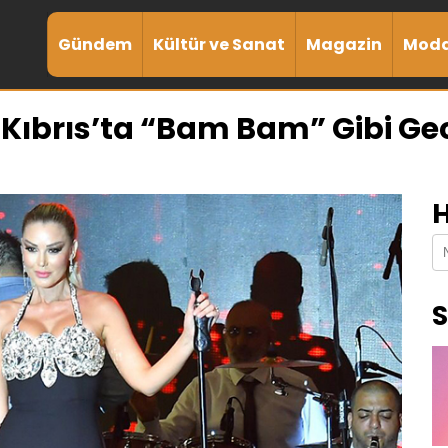
Gündem
Kültür ve Sanat
Magazin
Mod
 Kıbrıs’ta “Bam Bam” Gibi Ge
H
S