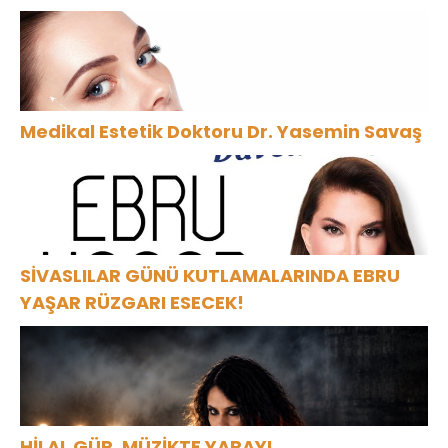
Medikal Estetik Doktoru Dr. Yasemin Savaş
SİVASLILAR GÜNÜ KUTLAMALARINDA EBRU
YAŞAR RÜZGARI ESECEK!
HİLAL GÜR, MÜZİKTE YARAYI