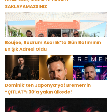
SAKLAYAMAZSINIZ
Boujee, Bodrum Asarlık’ta Gün Batımının
En Şık Adresi Oldu
Dominik’ten Japonya’ya! Bremen’in
“ÇITLAT”ı 30’a yakın ülkede!