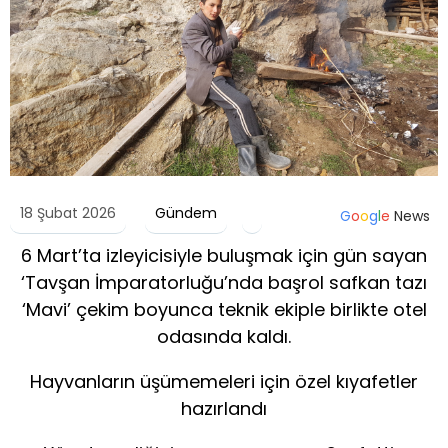
18 Şubat 2026
Gündem
G
o
o
g
l
e
News
6 Mart’ta izleyicisiyle buluşmak için gün sayan
‘Tavşan İmparatorluğu’nda başrol safkan tazı
‘Mavi’ çekim boyunca teknik ekiple birlikte otel
odasında kaldı.
Hayvanların üşümemeleri için özel kıyafetler
hazırlandı