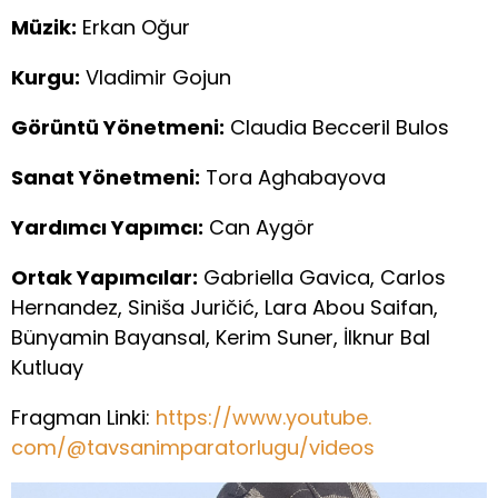
Müzik:
Erkan Oğur
Kurgu:
Vladimir Gojun
Görüntü Yönetmeni:
Claudia Becceril Bulos
Sanat Yönetmeni:
Tora Aghabayova
Yardımcı Yapımcı:
Can Aygör
Ortak Yapımcılar:
Gabriella Gavica, Carlos
Hernandez, Siniša Juričić, Lara Abou Saifan,
Bünyamin Bayansal, Kerim Suner, İlknur Bal
Kutluay
Fragman Linki:
https://www.youtube.
com/@tavsanimparatorlugu/
videos