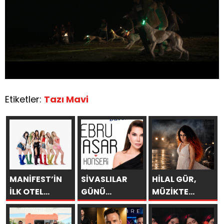
Etiketler:
Tazı Mavi
MANİFEST’İN
SİVASLILAR
HİLAL GÜR,
İLK OTEL
GÜNÜ
MÜZİKTE
KONSERİ 7
KUTLAMALARINDA
YARAYI
AĞUSTOS’TA
EBRU YAŞAR
SAKLAYAMAZSIN