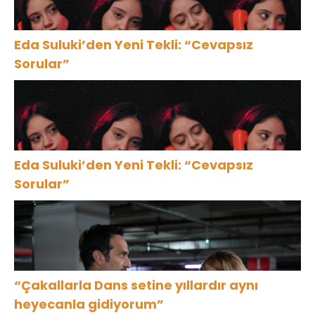
Eda Suluki’den Yeni Tekli: “Cevapsız
Sorular”
Eda Suluki’den Yeni Tekli: “Cevapsız
Sorular”
“Çakallarla Dans setine yıllardır aynı
heyecanla gidiyorum”