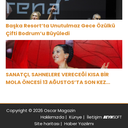
Başka Resort’ta Unutulmaz Gece Özülkü
Çifti Bodrum’u Büyüledi
SANATÇI, SAHNELERE VERECEĞİ KISA BİR
MOLA ÖNCESİ 13 AĞUSTOS’TA SON KEZ
HARBİYE’DE OLACAK!
Copyright © 2026 Oscar Magazin
Hakkımızda
|
Künye
|
İletişim
Site haritası
|
Haber Yazılımı