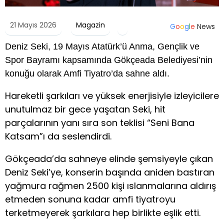
21 Mayıs 2026
Magazin
G
o
o
g
l
e
News
Deniz Seki, 19 Mayıs Atatürk’ü Anma, Gençlik ve
Spor Bayramı kapsamında Gökçeada Belediyesi’nin
konuğu olarak Amfi Tiyatro’da sahne aldı.
Hareketli şarkıları ve yüksek enerjisiyle izleyicilere
unutulmaz bir gece yaşatan Seki, hit
parçalarının yanı sıra son teklisi “Seni Bana
Katsam”ı da seslendirdi.
Gökçeada’da sahneye elinde şemsiyeyle çıkan
Deniz Seki’ye, konserin başında aniden bastıran
yağmura rağmen 2500 kişi ıslanmalarına aldırış
etmeden sonuna kadar amfi tiyatroyu
terketmeyerek şarkılara hep birlikte eşlik etti.