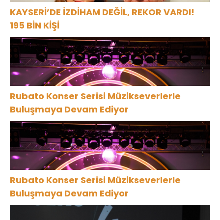
KAYSERİ’DE İZDİHAM DEĞİL, REKOR VARDI!
195 BİN KİŞİ
Rubato Konser Serisi Müzikseverlerle
Buluşmaya Devam Ediyor
Rubato Konser Serisi Müzikseverlerle
Buluşmaya Devam Ediyor