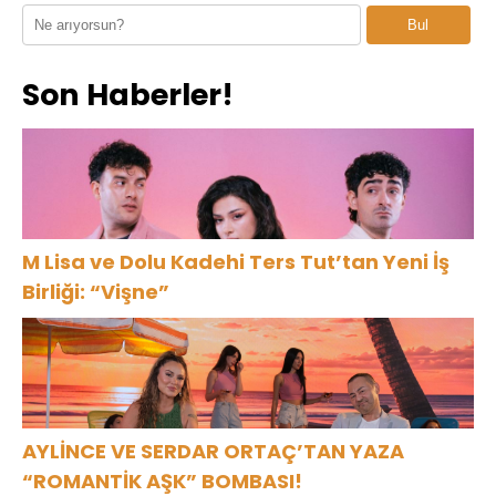
Sorular”
Bul
Son Haberler!
M Lisa ve Dolu Kadehi Ters Tut’tan Yeni İş
Birliği: “Vişne”
AYLİNCE VE SERDAR ORTAÇ’TAN YAZA
“ROMANTİK AŞK” BOMBASI!