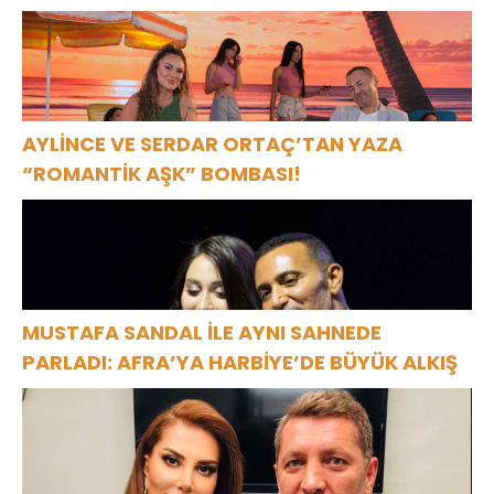
AYLİNCE VE SERDAR ORTAÇ’TAN YAZA
“ROMANTİK AŞK” BOMBASI!
MUSTAFA SANDAL İLE AYNI SAHNEDE
PARLADI: AFRA’YA HARBİYE’DE BÜYÜK ALKIŞ