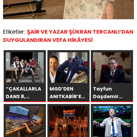
Etiketler:
ŞAİR VE YAZAR ŞÜKRAN TERCANLI’DAN
DUYGULANDIRAN VEFA HİKÂYESİ
“ÇAKALLARLA
MGD’DEN
Tayfun
DANS 8,
ANITKABİR’E
Daşdemir
SERİNİN EN
ANLAMLI
Besteliyor
KOMİK
ZİYARET
ama
FİLMLERİNDEN
hedeflerine
BİRİ OLUYOR”
ulaştıramıyor