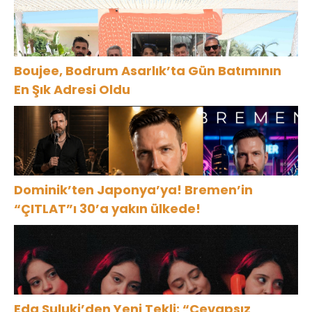
Boujee, Bodrum Asarlık’ta Gün Batımının
En Şık Adresi Oldu
Dominik’ten Japonya’ya! Bremen’in
“ÇITLAT”ı 30’a yakın ülkede!
Eda Suluki’den Yeni Tekli: “Cevapsız