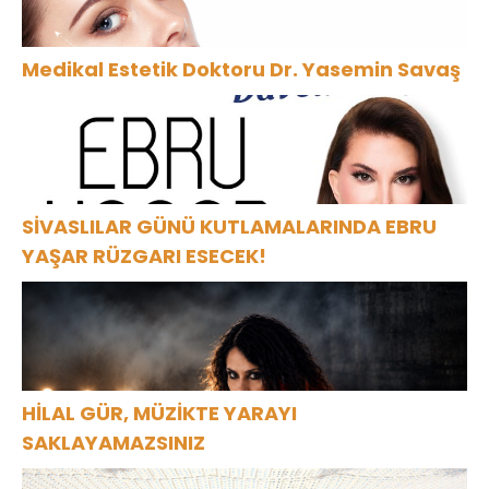
Medikal Estetik Doktoru Dr. Yasemin Savaş
SİVASLILAR GÜNÜ KUTLAMALARINDA EBRU
YAŞAR RÜZGARI ESECEK!
HİLAL GÜR, MÜZİKTE YARAYI
SAKLAYAMAZSINIZ