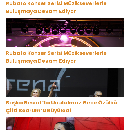
Rubato Konser Serisi Müzikseverlerle
Buluşmaya Devam Ediyor
Rubato Konser Serisi Müzikseverlerle
Buluşmaya Devam Ediyor
Başka Resort’ta Unutulmaz Gece Özülkü
Çifti Bodrum’u Büyüledi