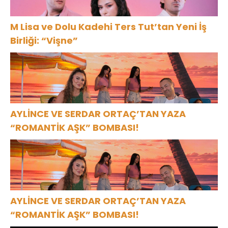
M Lisa ve Dolu Kadehi Ters Tut’tan Yeni İş
Birliği: “Vişne”
AYLİNCE VE SERDAR ORTAÇ’TAN YAZA
“ROMANTİK AŞK” BOMBASI!
AYLİNCE VE SERDAR ORTAÇ’TAN YAZA
“ROMANTİK AŞK” BOMBASI!