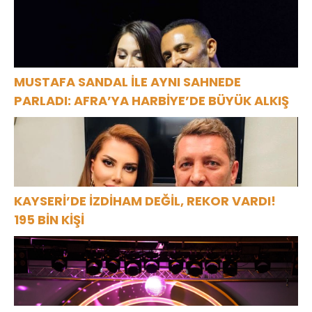
MUSTAFA SANDAL İLE AYNI SAHNEDE
PARLADI: AFRA’YA HARBİYE’DE BÜYÜK ALKIŞ
KAYSERİ’DE İZDİHAM DEĞİL, REKOR VARDI!
195 BİN KİŞİ