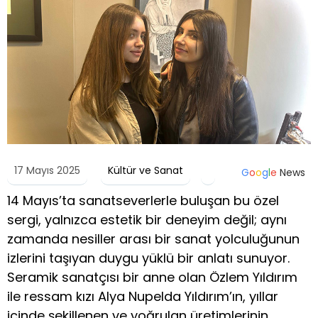
17 Mayıs 2025
Kültür ve Sanat
G
o
o
g
l
e
News
14 Mayıs’ta sanatseverlerle buluşan bu özel
sergi, yalnızca estetik bir deneyim değil; aynı
zamanda nesiller arası bir sanat yolculuğunun
izlerini taşıyan duygu yüklü bir anlatı sunuyor.
Seramik sanatçısı bir anne olan Özlem Yıldırım
ile ressam kızı Alya Nupelda Yıldırım’ın, yıllar
içinde şekillenen ve yoğrulan üretimlerinin