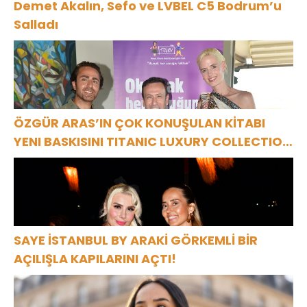
Demet Akalın, Sefo ve LVBEL C5 Bodrum’u
Salladı
ÖZGÜR ARAS’IN ÇOK KONUŞULAN KİTABI
YENI BASKISINI TITANIC LUXURY COLLECTION
BODRUM’DA KUTLADI
SAYE İSTANBUL BY ARAKİ GÖRKEMLİ BİR
AÇILIŞLA KAPILARINI AÇTI!