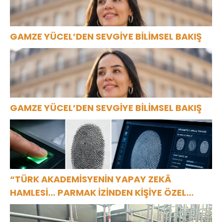
GAMZE YÜCEL’DEN SEVGİYE BİLİMSEL BAKIŞ
GAMZE YÜCEL’DEN SEVGİYE BİLİMSEL BAKIŞ
“TÜRK AKADEMİSYENİN YAPAY ZEKÂ
HAMLESİ… PARMAK İZİNDEN KİŞİYE ÖZEL
ANALİZ”