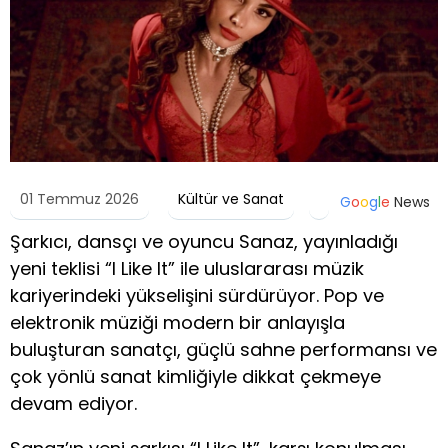
01 Temmuz 2026
Kültür ve Sanat
G
o
o
g
l
e
News
Şarkıcı, dansçı ve oyuncu Sanaz, yayınladığı
yeni teklisi “I Like It” ile uluslararası müzik
kariyerindeki yükselişini sürdürüyor. Pop ve
elektronik müziği modern bir anlayışla
buluşturan sanatçı, güçlü sahne performansı ve
çok yönlü sanat kimliğiyle dikkat çekmeye
devam ediyor.