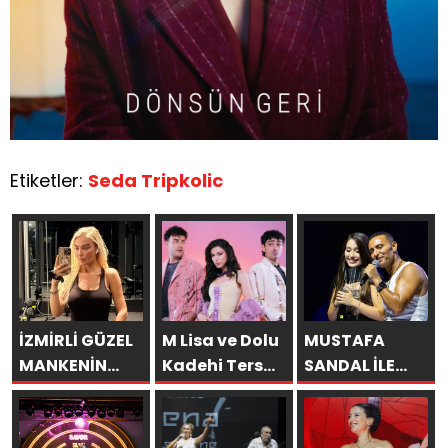
Etiketler:
Seda Tripkolic
İZMİRLİ GÜZEL
M Lisa ve Dolu
MUSTAFA
MANKENİN
Kadehi Ters
SANDAL İLE
KULİSLERİ
Tut’tan Yeni İş
AYNI SAHNEDE
HAREKETLENDİ:
Birliği: “Vişne”
PARLADI:
YENİ PROJELER
AFRA’YA