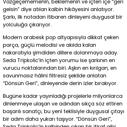
Vazgeçememenin, beklemenin ve içten içe “geri
gelsin” diye atılan kalbin hikâyesini anlatıyor.
Şarkı, ilk notadan itibaren dinleyeni duygusal bir
yolculuğa çıkarıyor.
Modern arabesk pop altyapısıyla dikkat çeken
parça, güçlü melodisi ve akılda kalan
nakaratıyla şimdiden dillere dolanmaya aday.
Seda Tripkolic’in içten yorumu ise şarkının en
vurucu noktalarından biri. Aşkın en kırılgan, en
savunmasız hâlini filtresiz şekilde anlatan
“Dönsün Geri”, dinleyende derin izler bırakıyor.
Bugüne kadar yayınladığı projelerle milyonlarca
dinlenmeye ulaşan ve adından sıkça söz ettiren
başarılı sanatçı, bu yeni teklisiyle duygusal çıtayı
bir adım daha yukarı taşıyor. “Dönsün Geri”,
Seda Tripkolic’in kalbinden çıkan bir itiraf gibi…