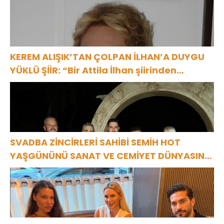
KEREM ALIŞIK’TAN ÇOLPAN İLHAN’A DUYGU
YÜKLÜ ŞİİR: “Bir Attila İlhan şiirinden
çıkmıştı sanki”
SVADBA ZİNCİRLERİ SAHİBİ SEMİH HOT
YAŞGÜNÜNÜ SANAT VE CEMİYET DÜNYASININ
ÜNLÜ İSİMLERİYLE KUTLADI!