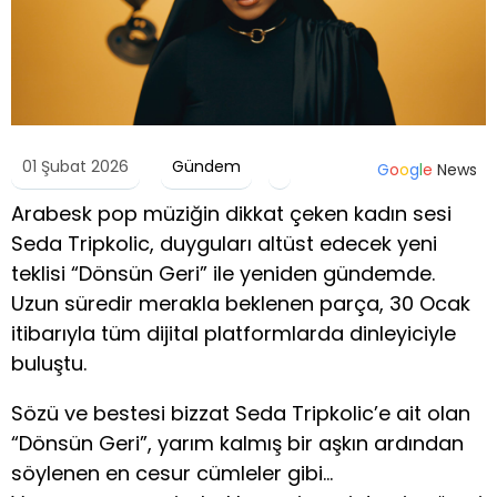
01 Şubat 2026
Gündem
G
o
o
g
l
e
News
Arabesk pop müziğin dikkat çeken kadın sesi
Seda Tripkolic, duyguları altüst edecek yeni
teklisi “Dönsün Geri” ile yeniden gündemde.
Uzun süredir merakla beklenen parça, 30 Ocak
itibarıyla tüm dijital platformlarda dinleyiciyle
buluştu.
Sözü ve bestesi bizzat Seda Tripkolic’e ait olan
“Dönsün Geri”, yarım kalmış bir aşkın ardından
söylenen en cesur cümleler gibi…