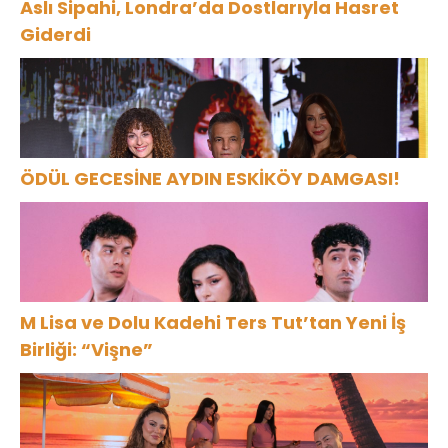
Aslı Sipahi, Londra’da Dostlarıyla Hasret
Giderdi
ÖDÜL GECESİNE AYDIN ESKİKÖY DAMGASI!
M Lisa ve Dolu Kadehi Ters Tut’tan Yeni İş
Birliği: “Vişne”