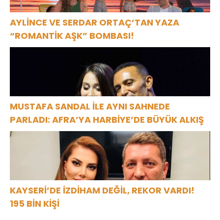
AYLİNCE VE SERDAR ORTAÇ’TAN YAZA
“ROMANTİK AŞK” BOMBASI!
MUSTAFA SANDAL İLE AYNI SAHNEDE
PARLADI: AFRA’YA HARBİYE’DE BÜYÜK ALKIŞ
KAYSERİ’DE İZDİHAM DEĞİL, REKOR VARDI!
195 BİN KİŞİ