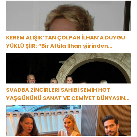
KEREM ALIŞIK’TAN ÇOLPAN İLHAN’A DUYGU
YÜKLÜ ŞİİR: “Bir Attila İlhan şiirinden
çıkmıştı sanki”
SVADBA ZİNCİRLERİ SAHİBİ SEMİH HOT
YAŞGÜNÜNÜ SANAT VE CEMİYET DÜNYASININ
ÜNLÜ İSİMLERİYLE KUTLADI!