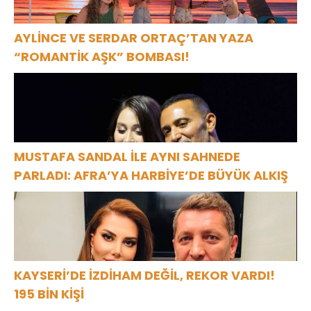
AYLİNCE VE SERDAR ORTAÇ’TAN YAZA
“ROMANTİK AŞK” BOMBASI!
MUSTAFA SANDAL İLE AYNI SAHNEDE
PARLADI: AFRA’YA HARBİYE’DE BÜYÜK ALKIŞ
KAYSERİ’DE İZDİHAM DEĞİL, REKOR VARDI!
195 BİN KİŞİ