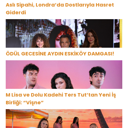
Aslı Sipahi, Londra’da Dostlarıyla Hasret
Giderdi
ÖDÜL GECESİNE AYDIN ESKİKÖY DAMGASI!
M Lisa ve Dolu Kadehi Ters Tut’tan Yeni İş
Birliği: “Vişne”