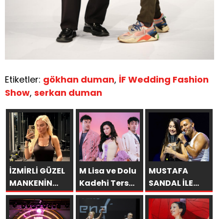
Etiketler:
gökhan duman
,
İF Wedding Fashion
Show
,
serkan duman
İZMİRLİ GÜZEL
M Lisa ve Dolu
MUSTAFA
MANKENİN
Kadehi Ters
SANDAL İLE
KULİSLERİ
Tut’tan Yeni İş
AYNI SAHNEDE
HAREKETLENDİ:
Birliği: “Vişne”
PARLADI: