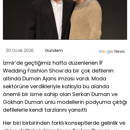
30 Ocak 2026
Gündem
G
o
o
g
l
e
News
İzmir’de geçtiğimiz hafta düzenlenen İF
Wedding Fashion Show’da bir çok defilenin
altında Duman Ajans imzası vardı. Moda
sektörüne verdikleriyle katkıyla bu alanda
önemli bir isme sahip olan Serkan Duman ve
Gökhan Duman ünlü modellerin podyuma çıktığı
defilelerle kendi tarzlarını yansıttı
Her biri birbirinden farklı konseptlerde gelinlik ve