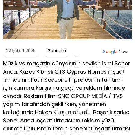
22 Şubat 2025
Gündem
G
o
o
g
l
e
News
Müzik ve magazin dünyasının sevilen ismi Soner
Arıca, Kuzey Kıbrıslı CTS Cyprus Homes inşaat
firmasının Four Seasons III projesinin tanıtımı
için kamera karşısına geçti ve reklam filminde
oynadı. Reklam Filmi SNG GROUP MEDİA / TVS
yapım tarafından çekilirken, yönetmen
koltuğunda Hakan Kurşun oturdu. Başarılı şarkıcı
Soner Arıca inşaat firmasının reklam yüzü
olurken ünlü ismin tercih sebebini inşaat firması