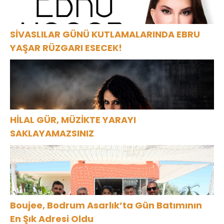
SİVASLILAR GÜNÜ KUTLAMALARINDA EBRU
YAŞAR RÜZGARI ESECEK!
HİLAL GÜR, MÜZİKTE YARAYI
SAKLAYAMAZSINIZ
Boujee, Bodrum Asarlık’ta Gün Batımının
En Şık Adresi Oldu