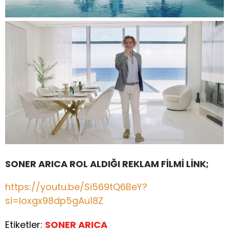
SONER ARICA ROL ALDIĞI REKLAM FİLMİ LİNK;
https://youtu.be/Si569tQ6BeY?
si=Ioxgx98dp5gAu18Z
Etiketler:
SONER ARICA