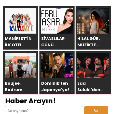
MANİFEST’İN
SİVASLILAR
HİLAL GÜR,
İLK OTEL
GÜNÜ
MÜZİKTE
KONSERİ 7
KUTLAMALARINDA
YARAYI
AĞUSTOS’TA
EBRU YAŞAR
SAKLAYAMAZSIN
ANTALYA’DA
RÜZGARI
ESECEK!
Boujee,
Dominik’ten
Eda
Bodrum
Japonya’ya!
Suluki’den
Asarlık’ta Gün
Bremen’in
Yeni Tekli:
Haber Arayın!
Batımının En
“ÇITLAT”ı 30’a
“Cevapsız
Şık Adresi
yakın ülkede!
Sorular”
Bul