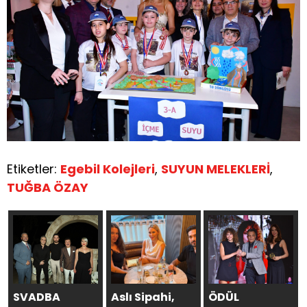
Etiketler:
Egebil Kolejleri
,
SUYUN MELEKLERİ
,
TUĞBA ÖZAY
SVADBA
Aslı Sipahi,
ÖDÜL