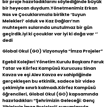
bir proje hazırladıklarını söylediğinde büyük
bir heyecan duydum.Yönetmenimiz Erkan
Nas ve Çocuklarımızla birlikte ‘Suyun
Melekleri’ olduk ve Kaz Dağları’nın
muhteşem sularında unutulmaz bir gün
geçirdik.iyi ki çocuklar var iyi ki doğa var ‘’
dedi
Global Okul (GO) Vizyonuyla “İmza Projeler”
Egebil Kolejleri Yönetim Kurulu Başkanı Faruk
Tatar ve Körfez Kampüsü Kurucusu Sinan
Kavza ve eşi Alev Kavza ev sahipliğinde
gerçekleşen bu etkinlik, sadece bir video
çekimiyle sınırlı kalmadı.
Körfez Kampüsü
öğrencileri, Global Okul (GO) kapsamında
hazırladıkları “Şehrimizin Geleceği: Genç
Zihinlerin İmza Projeleri” sunumlarıyla