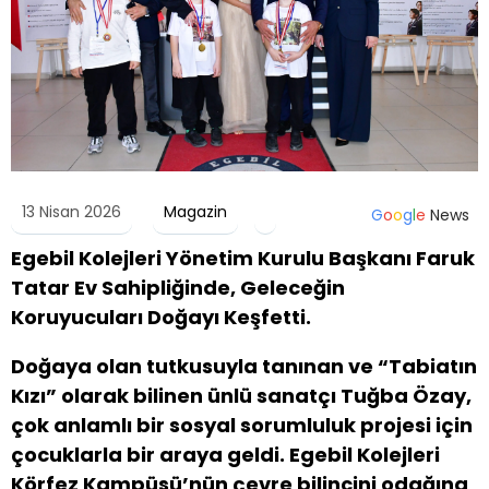
13 Nisan 2026
Magazin
G
o
o
g
l
e
News
Egebil Kolejleri Yönetim Kurulu Başkanı Faruk
Tatar Ev Sahipliğinde, Geleceğin
Koruyucuları Doğayı Keşfetti.
Doğaya olan tutkusuyla tanınan ve “Tabiatın
Kızı” olarak bilinen ünlü sanatçı Tuğba Özay,
çok anlamlı bir sosyal sorumluluk projesi için
çocuklarla bir araya geldi. Egebil Kolejleri
Körfez Kampüsü’nün çevre bilincini odağına