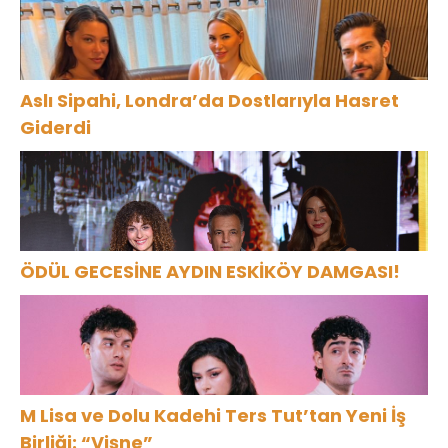
Aslı Sipahi, Londra’da Dostlarıyla Hasret
Giderdi
ÖDÜL GECESİNE AYDIN ESKİKÖY DAMGASI!
M Lisa ve Dolu Kadehi Ters Tut’tan Yeni İş
Birliği: “Vişne”