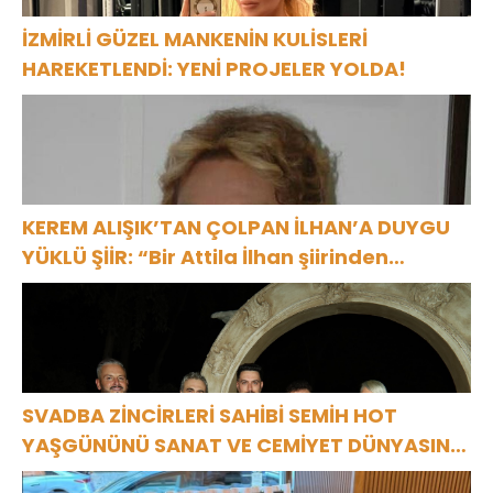
İZMİRLİ GÜZEL MANKENİN KULİSLERİ
HAREKETLENDİ: YENİ PROJELER YOLDA!
KEREM ALIŞIK’TAN ÇOLPAN İLHAN’A DUYGU
YÜKLÜ ŞİİR: “Bir Attila İlhan şiirinden
çıkmıştı sanki”
SVADBA ZİNCİRLERİ SAHİBİ SEMİH HOT
YAŞGÜNÜNÜ SANAT VE CEMİYET DÜNYASININ
ÜNLÜ İSİMLERİYLE KUTLADI!