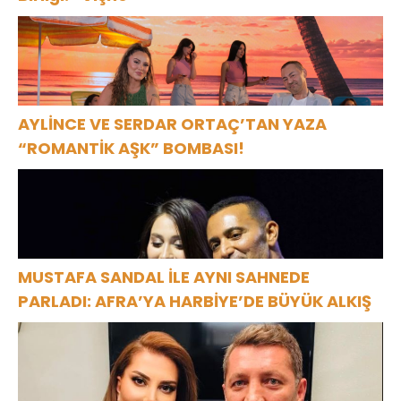
AYLİNCE VE SERDAR ORTAÇ’TAN YAZA
“ROMANTİK AŞK” BOMBASI!
MUSTAFA SANDAL İLE AYNI SAHNEDE
PARLADI: AFRA’YA HARBİYE’DE BÜYÜK ALKIŞ