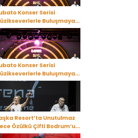
ubato Konser Serisi
üzikseverlerle Buluşmaya
evam Ediyor
ubato Konser Serisi
üzikseverlerle Buluşmaya
evam Ediyor
aşka Resort’ta Unutulmaz
ülkü Çifti Bodrum’u
üyüledi