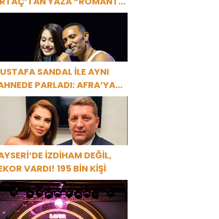
RTAÇ’TAN YAZA “ROMANTİK
ŞK” BOMBASI!
USTAFA SANDAL İLE AYNI
AHNEDE PARLADI: AFRA’YA
ARBİYE’DE BÜYÜK ALKIŞ
AYSERİ’DE İZDİHAM DEĞİL,
EKOR VARDI! 195 BİN KİŞİ