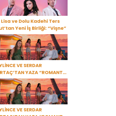
 Lisa ve Dolu Kadehi Ters
ut’tan Yeni İş Birliği: “Vişne”
YLİNCE VE SERDAR
RTAÇ’TAN YAZA “ROMANTİK
ŞK” BOMBASI!
YLİNCE VE SERDAR