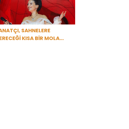
ANATÇI, SAHNELERE
ERECEĞİ KISA BİR MOLA
NCESİ 13 AĞUSTOS’TA SON
EZ HARBİYE’DE OLACAK!