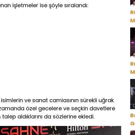
nan işletmeler ise şöyle sıralandı:
R
M
D
R
M
D
ü isimlerin ve sanat camiasının sürekli uğrak
nı zamanda özel gecelere ve seçkin davetlere
B
alep aldıklarını da sözlerine ekledi.
Gece Öz
B