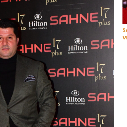
S
V
Ö
K