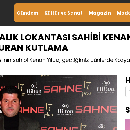
Gündem
Kültür ve Sanat
Magazin
Mod
BALIK LOKANTASI SAHİBİ KENA
VURAN KUTLAMA
sı’nın sahibi Kenan Yıldız, geçtiğimiz günlerde Kozya
H
S