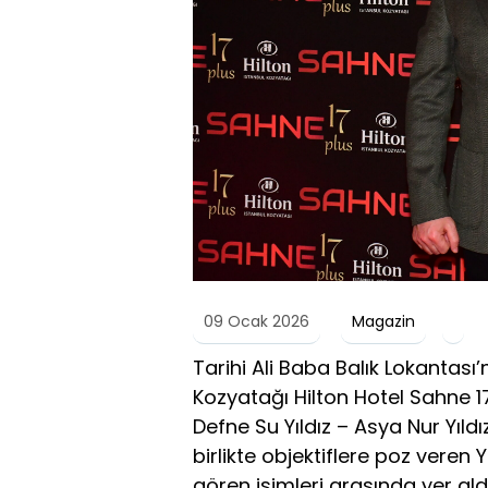
09 Ocak 2026
Magazin
Tarihi Ali Baba Balık Lokantası’
Kozyatağı Hilton Hotel Sahne 17’n
Defne Su Yıldız – Asya Nur Yıld
birlikte objektiflere poz veren Y
gören isimleri arasında yer aldı