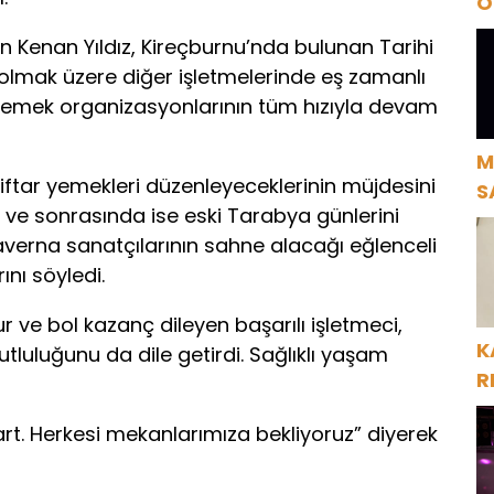
O
A
Kenan Yıldız, Kireçburnu’nda bulunan Tarihi
 olmak üzere diğer işletmelerinde eş zamanlı
 yemek organizasyonlarının tüm hızıyla devam
M
tar yemekleri düzenleyeceklerinin müjdesini
S
 ve sonrasında ise eski Tarabya günlerini
H
averna sanatçılarının sahne alacağı eğlenceli
nı söyledi.
zur ve bol kazanç dileyen başarılı işletmeci,
K
utluluğunu da dile getirdi. Sağlıklı yaşam
R
şart. Herkesi mekanlarımıza bekliyoruz” diyerek