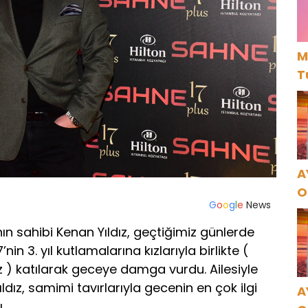
M
T
A
O
G
o
o
g
l
e
News
A
nın sahibi Kenan Yıldız, geçtiğimiz günlerde
in 3. yıl kutlamalarına kızlarıyla birlikte (
ız ) katılarak geceye damga vurdu. Ailesiyle
ıldız, samimi tavırlarıyla gecenin en çok ilgi
A
.