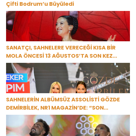
Çifti Bodrum’u Büyüledi
SANATÇI, SAHNELERE VERECEĞİ KISA BİR
MOLA ÖNCESİ 13 AĞUSTOS’TA SON KEZ
HARBİYE’DE OLACAK!
SAHNELERİN ALBÜMSÜZ ASSOLİSTİ GÖZDE
DEMİRBİLEK, NR1 MAGAZİN’DE: “SON
ASSOLİST OLARAK VAR OLACAĞIM!”