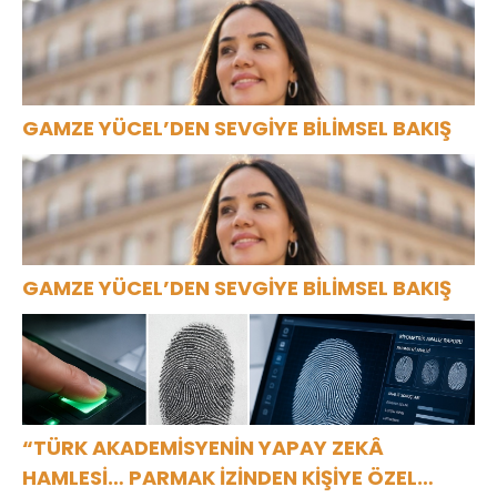
GAMZE YÜCEL’DEN SEVGİYE BİLİMSEL BAKIŞ
GAMZE YÜCEL’DEN SEVGİYE BİLİMSEL BAKIŞ
“TÜRK AKADEMİSYENİN YAPAY ZEKÂ
HAMLESİ… PARMAK İZİNDEN KİŞİYE ÖZEL