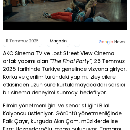
11 Temmuz 2025
Magazin
G
o
o
g
l
e
News
AKC Sinema TV ve Lost Street View Cinema
ortak yapımı olan
“The Final Party”
, 25 Temmuz
2025 tarihinde Türkiye genelinde vizyona giriyor.
Korku ve gerilim türündeki yapım, izleyicilere
etkisinden uzun süre kurtulamayacakları sarsıcı
bir sinema deneyimi sunmayı hedefliyor.
Filmin yönetmenliğini ve senaristliğini Bilal
Kalyoncu üstleniyor. Görüntü yönetmenliğinde
Faik Çayır, kurguda Akın Çam, müziklerde ise
Fırat Haznedaroğlu imzası bulunuyor. Tamamı