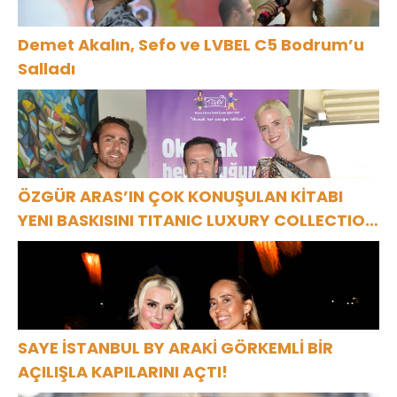
Demet Akalın, Sefo ve LVBEL C5 Bodrum’u
Salladı
ÖZGÜR ARAS’IN ÇOK KONUŞULAN KİTABI
YENI BASKISINI TITANIC LUXURY COLLECTION
BODRUM’DA KUTLADI
SAYE İSTANBUL BY ARAKİ GÖRKEMLİ BİR
AÇILIŞLA KAPILARINI AÇTI!