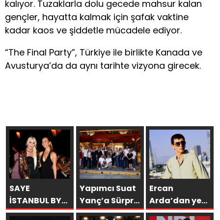
kalıyor. Tuzaklarla dolu gecede mahsur kalan
gençler, hayatta kalmak için şafak vaktine
kadar kaos ve şiddetle mücadele ediyor.
“The Final Party”, Türkiye ile birlikte Kanada ve
Avusturya’da da aynı tarihte vizyona girecek.
SAYE
Yapımcı Suat
Ercan
İSTANBUL BY
Yanç’a Sürpriz
Arda’dan yeni
ARAKİ
Doğum Günü
tekli… ‘Bu