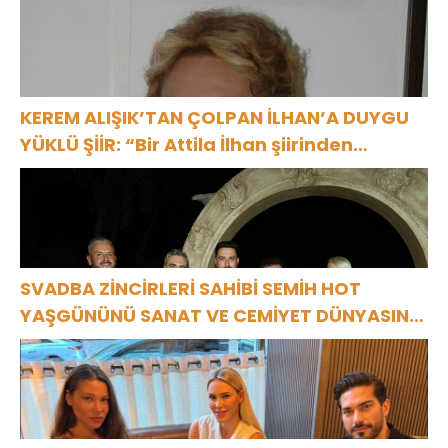
KEREM ALIŞIK’TAN ÇOLPAN İLHAN’A DUYGU
YÜKLÜ ŞİİR: “Bir Attila İlhan şiirinden
çıkmıştı sanki”
SVADBA ZİNCİRLERİ SAHİBİ SEMİH HOT
YAŞGÜNÜNÜ SANAT VE CEMİYET DÜNYASININ
ÜNLÜ İSİMLERİYLE KUTLADI!