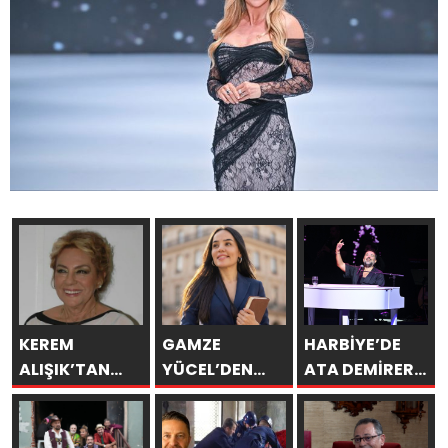
KEREM
GAMZE
HARBİYE’DE
ALIŞIK’TAN
YÜCEL’DEN
ATA DEMİRER
ÇOLPAN
SEVGİYE
GAZİNOSU VE
İLHAN’A
BİLİMSEL BAKIŞ
BİNLERCE
DUYGU YÜKLÜ
KAHKAHA