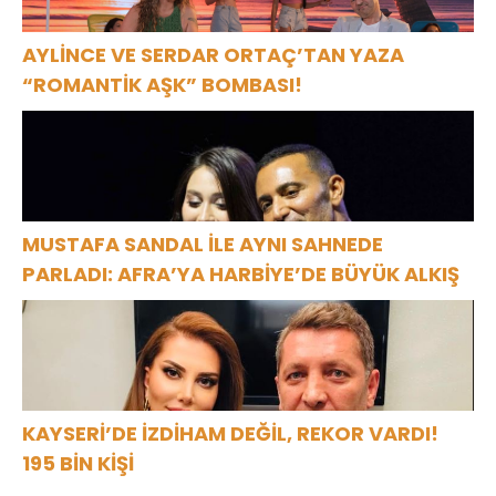
AYLİNCE VE SERDAR ORTAÇ’TAN YAZA
“ROMANTİK AŞK” BOMBASI!
MUSTAFA SANDAL İLE AYNI SAHNEDE
PARLADI: AFRA’YA HARBİYE’DE BÜYÜK ALKIŞ
KAYSERİ’DE İZDİHAM DEĞİL, REKOR VARDI!
195 BİN KİŞİ