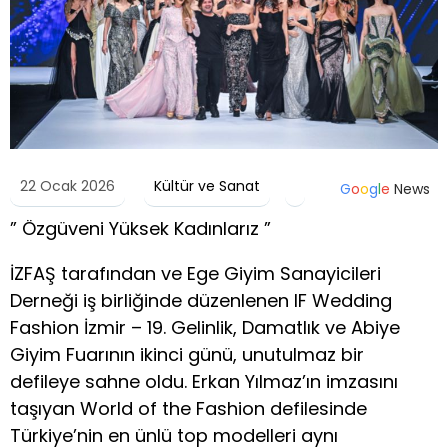
22 Ocak 2026
Kültür ve Sanat
G
o
o
g
l
e
News
” Özgüveni Yüksek Kadınlarız ”
İZFAŞ tarafından ve Ege Giyim Sanayicileri
Derneği iş birliğinde düzenlenen IF Wedding
Fashion İzmir – 19. Gelinlik, Damatlık ve Abiye
Giyim Fuarının ikinci günü, unutulmaz bir
defileye sahne oldu. Erkan Yılmaz’ın imzasını
taşıyan World of the Fashion defilesinde
Türkiye’nin en ünlü top modelleri aynı