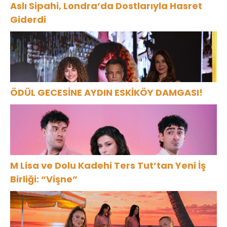
Aslı Sipahi, Londra’da Dostlarıyla Hasret
Giderdi
ÖDÜL GECESİNE AYDIN ESKİKÖY DAMGASI!
M Lisa ve Dolu Kadehi Ters Tut’tan Yeni İş
Birliği: “Vişne”