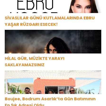
SİVASLILAR GÜNÜ KUTLAMALARINDA EBRU
YAŞAR RÜZGARI ESECEK!
HİLAL GÜR, MÜZİKTE YARAYI
SAKLAYAMAZSINIZ
Boujee, Bodrum Asarlık’ta Gün Batımının
En Şık Adresi Oldu