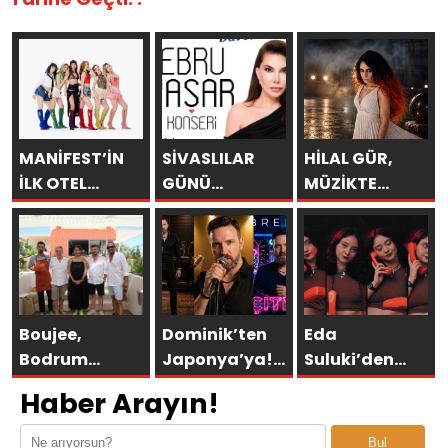
MANİFEST’İN
SİVASLILAR
HİLAL GÜR,
İLK OTEL
GÜNÜ
MÜZİKTE
KONSERİ 7
KUTLAMALARINDA
YARAYI
AĞUSTOS’TA
EBRU YAŞAR
SAKLAYAMAZSIN
ANTALYA’DA
RÜZGARI
ESECEK!
Boujee,
Dominik’ten
Eda
Bodrum
Japonya’ya!
Suluki’den
Asarlık’ta Gün
Bremen’in
Yeni Tekli:
Haber Arayın!
Batımının En
“ÇITLAT”ı 30’a
“Cevapsız
Şık Adresi
yakın ülkede!
Sorular”
Bul