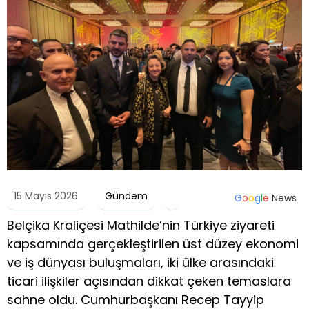
15 Mayıs 2026
Gündem
G
o
o
g
l
e
News
Belçika Kraliçesi Mathilde’nin Türkiye ziyareti
kapsamında gerçekleştirilen üst düzey ekonomi
ve iş dünyası buluşmaları, iki ülke arasındaki
ticari ilişkiler açısından dikkat çeken temaslara
sahne oldu. Cumhurbaşkanı Recep Tayyip