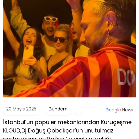
20 Mayıs 2025
Gündem
G
o
o
g
l
e
News
İstanbul’un popüler mekanlarından Kuruçeşme
KLOUD,Dj Doğuş Çobakçor’un unutulmaz
performansı ve Boğaz ‘ın essiz güzelliği