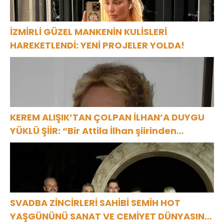
İZMİRLİ GÜZEL MANKENİN KULİSLERİ
HAREKETLENDİ: YENİ PROJELER YOLDA!
KEREM ALIŞIK’TAN ÇOLPAN İLHAN’A DUYGU
YÜKLÜ ŞİİR: “Bir Attila İlhan şiirinden
çıkmıştı sanki”
SVADBA ZİNCİRLERİ SAHİBİ SEMİH HOT
YAŞGÜNÜNÜ SANAT VE CEMİYET DÜNYASININ