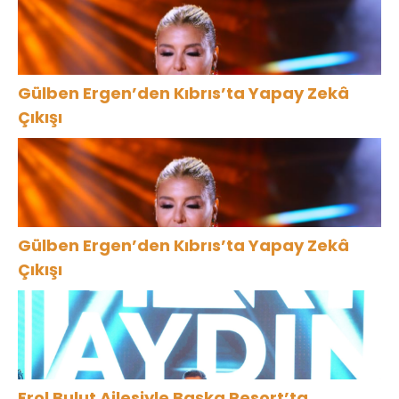
Gülben Ergen’den Kıbrıs’ta Yapay Zekâ
Çıkışı
Gülben Ergen’den Kıbrıs’ta Yapay Zekâ
Çıkışı
Erol Bulut Ailesiyle Başka Resort’ta