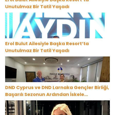
Unutulmaz Bir Tatil Yaşadı
Erol Bulut Ailesiyle Başka Resort’ta
Unutulmaz Bir Tatil Yaşadı
DND Cyprus ve DND Larnaka Gençler Birliği,
Başarılı Sezonun Ardından İskele
Belediyesi’nde Bir Araya Geldi