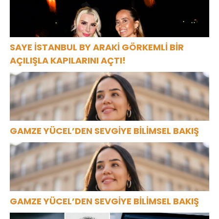
SAYE İSTANBUL BY ARAKİ GÖRKEMLİ BİR
AÇILIŞLA KAPILARINI AÇTI!
GAMZE YÜCEL’DEN SEVGİYE BİLİMSEL BAKIŞ
GAMZE YÜCEL’DEN SEVGİYE BİLİMSEL BAKIŞ