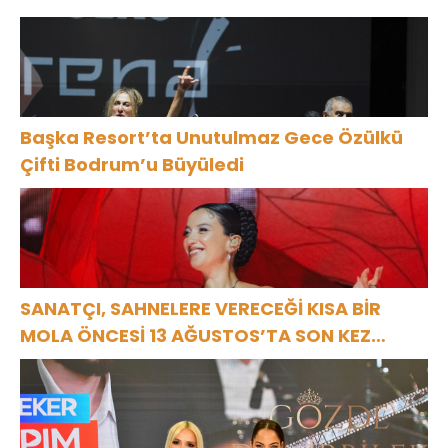
GÖRKEMLİ
GALA
Başka Resort’ta Unutulmaz Gece Özülkü
Çifti Bodrum’u Büyüledi
SANATÇI, SAHNELERE VERECEĞİ KISA BİR
MOLA ÖNCESİ 13 AĞUSTOS’TA SON KEZ
HARBİYE’DE OLACAK!