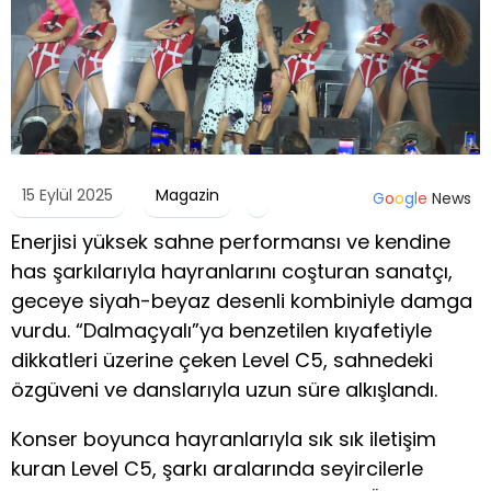
15 Eylül 2025
Magazin
G
o
o
g
l
e
News
Enerjisi yüksek sahne performansı ve kendine
has şarkılarıyla hayranlarını coşturan sanatçı,
geceye siyah-beyaz desenli kombiniyle damga
vurdu. “Dalmaçyalı”ya benzetilen kıyafetiyle
dikkatleri üzerine çeken Level C5, sahnedeki
özgüveni ve danslarıyla uzun süre alkışlandı.
Konser boyunca hayranlarıyla sık sık iletişim
kuran Level C5, şarkı aralarında seyircilerle