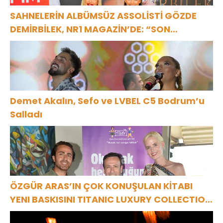
SAHNELERİN ALBÜMSÜZ ASSOLİSTİ GÖZDE
DEMİRBİLEK, NR1 MAGAZİN’DE: “SON
ASSOLİST OLARAK VAR OLACAĞIM!”
Demet Akalın, Sefo ve LVBEL C5 Bodrum’u
Salladı
ÖZGÜR ARAS’IN ÇOK KONUŞULAN KİTABI
YENI BASKISINI TITANIC LUXURY COLLECTION
BODRUM’DA KUTLADI