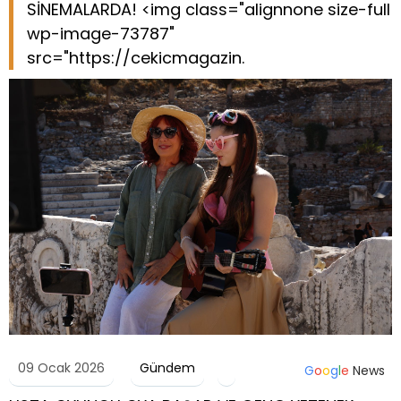
SİNEMALARDA! <img class="alignnone size-full
wp-image-73787"
src="https://cekicmagazin.
09 Ocak 2026
Gündem
G
o
o
g
l
e
News