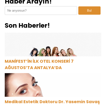
Haber Arayın!
Batımının En
“ÇITLAT”ı 30’a
“Cevapsız
Şık Adresi
yakın ülkede!
Sorular”
Bul
Oldu
Son Haberler!
MANİFEST’İN İLK OTEL KONSERİ 7
AĞUSTOS’TA ANTALYA’DA
Medikal Estetik Doktoru Dr. Yasemin Savaş