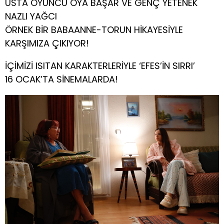
USTA OYUNCU OYA BAŞAR VE GENÇ YETENEK
NAZLI YAĞCI
ÖRNEK BİR BABAANNE-TORUN HİKAYESİYLE
KARŞIMIZA ÇIKIYOR!
İÇİMİZİ ISITAN KARAKTERLERİYLE ‘EFES’İN SIRRI’
16 OCAK’TA SİNEMALARDA!