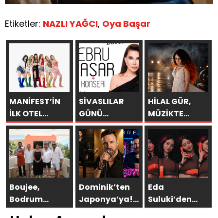
Etiketler:
NAZLI YAĞCI
,
Oya Başar
MANİFEST’İN
SİVASLILAR
HİLAL GÜR,
İLK OTEL
GÜNÜ
MÜZİKTE
KONSERİ 7
KUTLAMALARINDA
YARAYI
AĞUSTOS’TA
EBRU YAŞAR
SAKLAYAMAZSIN
ANTALYA’DA
RÜZGARI
ESECEK!
Boujee,
Dominik’ten
Eda
Bodrum
Japonya’ya!
Suluki’den
Asarlık’ta Gün
Bremen’in
Yeni Tekli: