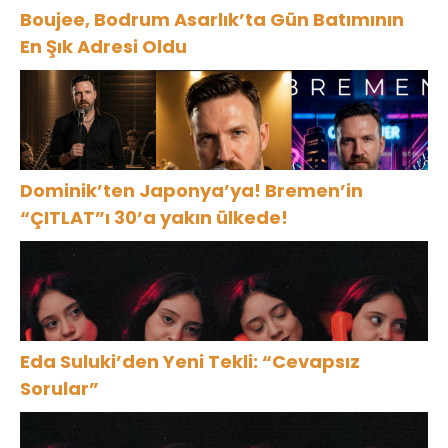
Boujee, Bodrum Asarlık’ta Gün Batımının
En Şık Adresi Oldu
Dominik’ten Japonya’ya! Bremen’in
“ÇITLAT”ı 30’a yakın ülkede!
Eda Suluki’den Yeni Tekli: “Cevapsız
Sorular”