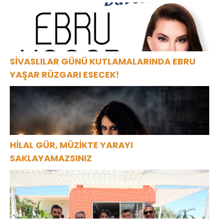
SİVASLILAR GÜNÜ KUTLAMALARINDA EBRU
YAŞAR RÜZGARI ESECEK!
HİLAL GÜR, MÜZİKTE YARAYI
SAKLAYAMAZSINIZ