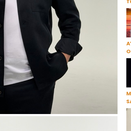
T
A
O
A
M
S
H