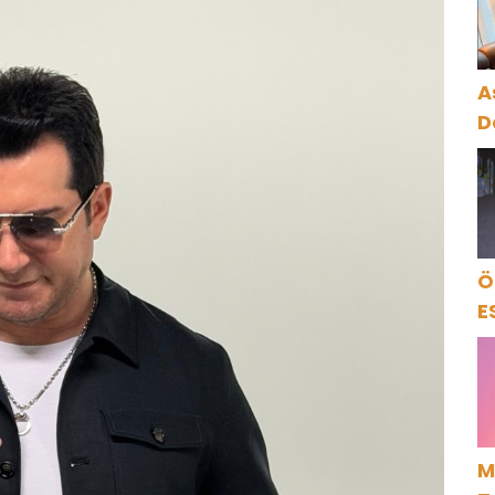
K
A
D
Ö
E
M