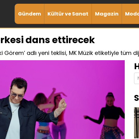
Gündem
Kültür ve Sanat
Magazin
Mod
erkesi dans ettirecek
 Görem’ adlı yeni teklisi, MK Müzik etiketiyle tüm dij
H
S