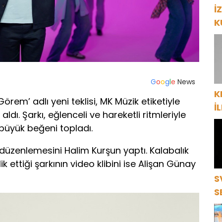
İ
K
P
G
o
o
g
l
e
News
K
örem’ adlı yeni teklisi, MK Müzik etiketiyle
İ
aldı. Şarkı, eğlenceli ve hareketli ritmleriyle
“
büyük beğeni topladı.
ç
düzenlemesini Halim Kurşun yaptı. Kalabalık
 ettiği şarkının video klibini ise Alişan Günay
S
S
S
D