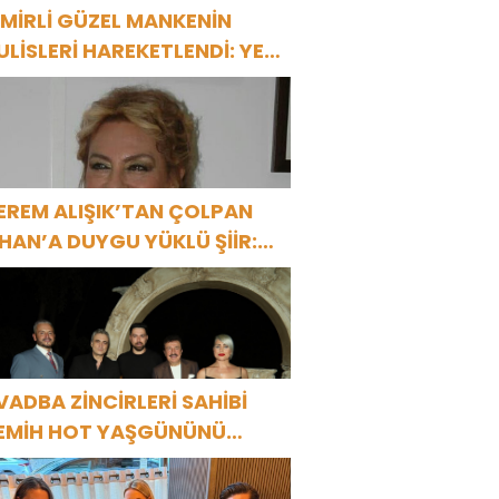
ZMİRLİ GÜZEL MANKENİN
ULİSLERİ HAREKETLENDİ: YENİ
ROJELER YOLDA!
EREM ALIŞIK’TAN ÇOLPAN
LHAN’A DUYGU YÜKLÜ ŞİİR:
Bir Attila İlhan şiirinden
ıkmıştı sanki”
VADBA ZİNCİRLERİ SAHİBİ
EMİH HOT YAŞGÜNÜNÜ
ANAT VE CEMİYET
ÜNYASININ ÜNLÜ İSİMLERİYLE