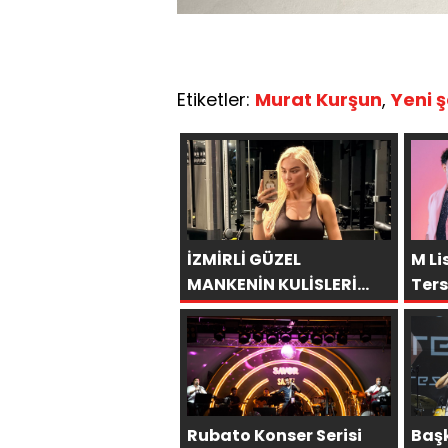
Etiketler:
Murat Kurşun
,
Yeni ş
İZMİRLİ GÜZEL
M Li
MANKENİN KULİSLERİ
Ters
HAREKETLENDİ: YENİ
Birl
PROJELER YOLDA!
Rubato Konser Serisi
Baş