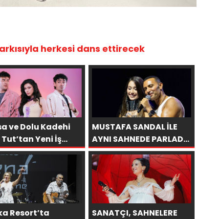
arkısıyla herkesi dans ettirecek
sa ve Dolu Kadehi
MUSTAFA SANDAL İLE
 Tut’tan Yeni İş
AYNI SAHNEDE PARLADI:
iği: “Vişne”
AFRA’YA HARBİYE’DE
BÜYÜK ALKIŞ
ka Resort’ta
SANATÇI, SAHNELERE