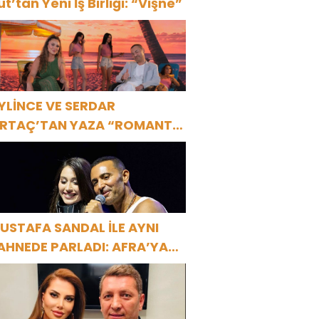
ut’tan Yeni İş Birliği: “Vişne”
YLİNCE VE SERDAR
RTAÇ’TAN YAZA “ROMANTİK
ŞK” BOMBASI!
USTAFA SANDAL İLE AYNI
AHNEDE PARLADI: AFRA’YA
ARBİYE’DE BÜYÜK ALKIŞ