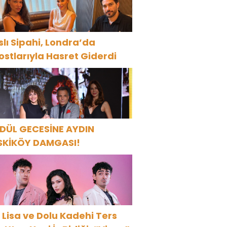
UTLADI!
slı Sipahi, Londra’da
ostlarıyla Hasret Giderdi
DÜL GECESİNE AYDIN
SKİKÖY DAMGASI!
 Lisa ve Dolu Kadehi Ters