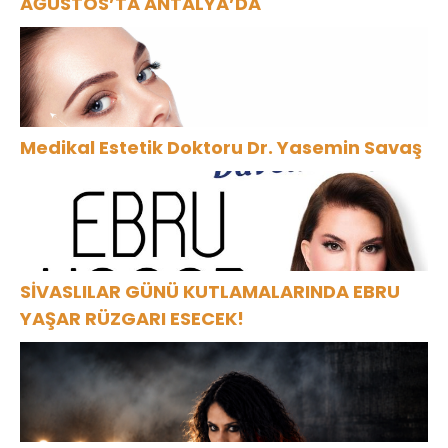
AĞUSTOS’TA ANTALYA’DA
Medikal Estetik Doktoru Dr. Yasemin Savaş
SİVASLILAR GÜNÜ KUTLAMALARINDA EBRU
YAŞAR RÜZGARI ESECEK!