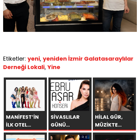
Etiketler:
yeni
,
yeniden İzmir Galatasaraylılar
Derneği Lokali
,
Yine
MANİFEST’İN
SİVASLILAR
HİLAL GÜR,
İLK OTEL
GÜNÜ
MÜZİKTE
KONSERİ 7
KUTLAMALARINDA
YARAYI