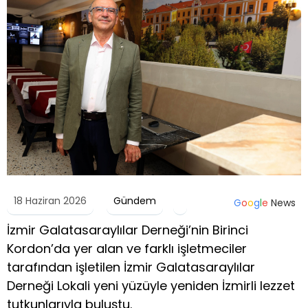
18 Haziran 2026
Gündem
G
o
o
g
l
e
News
İzmir Galatasaraylılar Derneği’nin Birinci
Kordon’da yer alan ve farklı işletmeciler
tarafından işletilen İzmir Galatasaraylılar
Derneği Lokali yeni yüzüyle yeniden İzmirli lezzet
tutkunlarıyla buluştu.