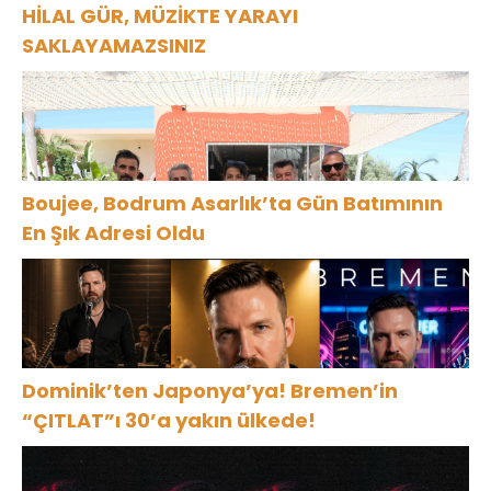
HİLAL GÜR, MÜZİKTE YARAYI
SAKLAYAMAZSINIZ
Boujee, Bodrum Asarlık’ta Gün Batımının
En Şık Adresi Oldu
Dominik’ten Japonya’ya! Bremen’in
“ÇITLAT”ı 30’a yakın ülkede!