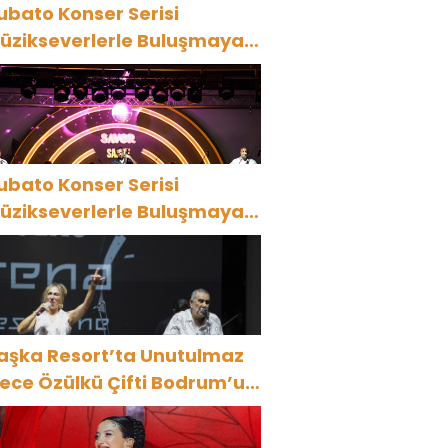
ubato Konser Serisi
üzikseverlerle Buluşmaya
evam Ediyor
ubato Konser Serisi
üzikseverlerle Buluşmaya
evam Ediyor
aşka Resort’ta Unutulmaz
ülkü Çifti Bodrum’u
üyüledi