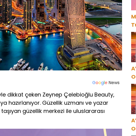
M
T
A
O
G
o
o
g
l
e
News
A
tiyle dikkat çeken Zeynep Çelebioğlu Beauty,
ya hazırlanıyor. Güzellik uzmanı ve yazar
taşıyan güzellik merkezi ile uluslararası
A
O