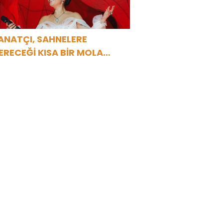
ANATÇI, SAHNELERE
ERECEĞİ KISA BİR MOLA
NCESİ 13 AĞUSTOS’TA SON
EZ HARBİYE’DE OLACAK!