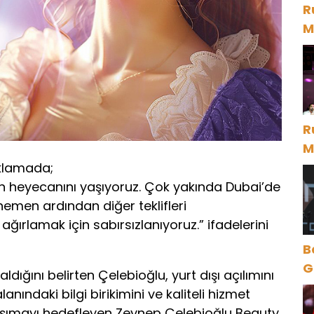
R
M
D
R
M
D
ıklamada;
 heyecanını yaşıyoruz. Çok yakında Dubai’de
hemen ardından diğer teklifleri
ağırlamak için sabırsızlanıyoruz.” ifadelerini
B
Gece Öz
dığını belirten Çelebioğlu, yurt dışı açılımını
B
anındaki bilgi birikimini ve kaliteli hizmet
taşımayı hedefleyen Zeynep Çelebioğlu Beauty,