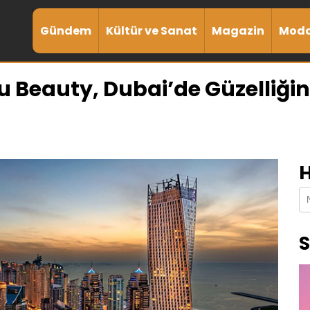
Gündem
Kültür ve Sanat
Magazin
Mod
 Beauty, Dubai’de Güzelliğin
H
S