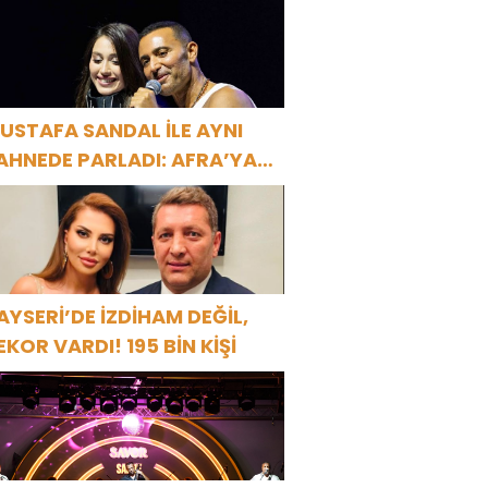
ŞK” BOMBASI!
USTAFA SANDAL İLE AYNI
AHNEDE PARLADI: AFRA’YA
ARBİYE’DE BÜYÜK ALKIŞ
AYSERİ’DE İZDİHAM DEĞİL,
EKOR VARDI! 195 BİN KİŞİ