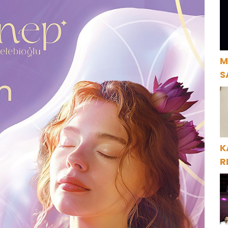
A
M
S
H
K
R