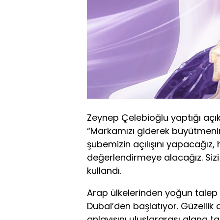
Zeynep Çelebioğlu yaptığı aç
“Markamızı giderek büyütmenin
şubemizin açılışını yapacağız, 
değerlendirmeye alacağız. Sizi 
kullandı.
Arap ülkelerinden yoğun talep al
Dubai’den başlatıyor. Güzellik al
anlayışını uluslararası alana 