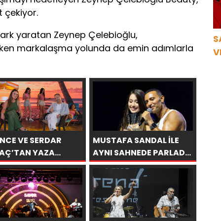
t çekiyor.
fark yaratan Zeynep Çelebioğlu,
S
arken markalaşma yolunda da emin adımlarla
V
Ö
K
İNCE VE SERDAR
MUSTAFA SANDAL İLE
AÇ’TAN YAZA
AYNI SAHNEDE PARLADI:
MANTİK AŞK”
AFRA’YA HARBİYE’DE
BASI!
BÜYÜK ALKIŞ