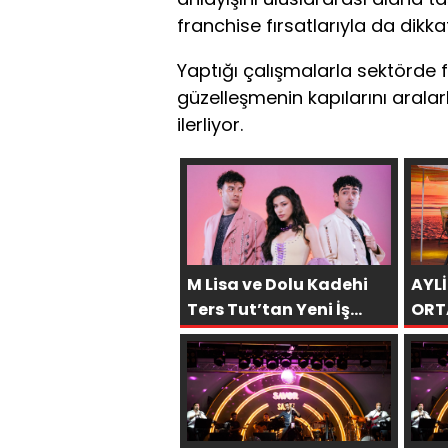
franchise fırsatlarıyla da dikka
Yaptığı çalışmalarla sektörde 
güzelleşmenin kapılarını aral
ilerliyor.
M Lisa ve Dolu Kadehi
AYL
Ters Tut’tan Yeni İş
ORT
Birliği: “Vişne”
“RO
BOM