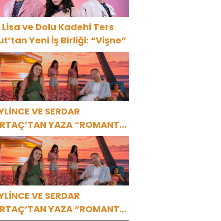
 Lisa ve Dolu Kadehi Ters
ut’tan Yeni İş Birliği: “Vişne”
YLİNCE VE SERDAR
RTAÇ’TAN YAZA “ROMANTİK
ŞK” BOMBASI!
YLİNCE VE SERDAR
RTAÇ’TAN YAZA “ROMANTİK