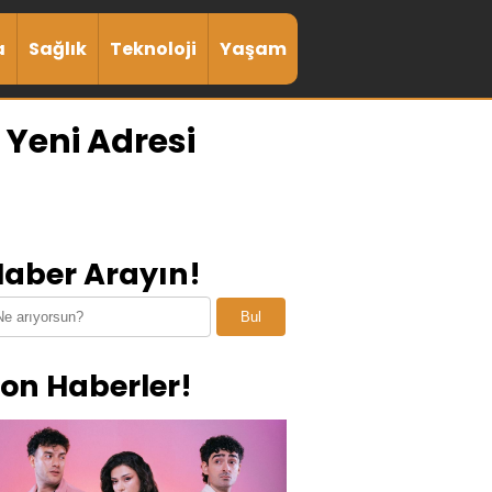
a
Sağlık
Teknoloji
Yaşam
 Yeni Adresi
aber Arayın!
Bul
on Haberler!